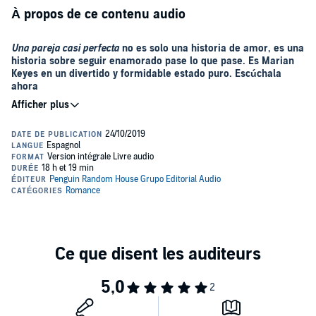
À propos de ce contenu audio
Una pareja casi perfecta
no es solo una historia de amor, es una
historia sobre seguir enamorado pase lo que pase. Es Marian
Keyes en un divertido y formidable estado puro. Escúchala
ahora
Amy tiene el marido perfecto. Hugh es guapo, es un buen tipo y un
padre maravilloso. Pero un día, de pronto, le dice que quiere que se
tomen un descanso. Que necesita estar seis meses lejos de casa,
de ella y de la familia, y viajar un tiempo como soltero. Aunque
asegura que solo será medio año y que volverá, pues no dejado de
amarla, Amy teme que no sea así.
Porque en seis meses pueden pasar muchas cosas... ¿Y si cuando
Hugh vuelva, si es que vuelve, ya no es el mismo? ¿Y si ella
también ha cambiado? Pero lo peor es qué hacer mientras tanto.
¿Debe seguir siéndole fiel o puede dejarse llevar? Está claro que en
la vida no hay que dar nada por sentado, y Amy está a punto de
averiguarlo por sí misma.
Please note: This audiobook is in Spanish.
©2017 Marian Keyes (P)2019 Penguin Random House Grupo
Editorial, S.A.U.