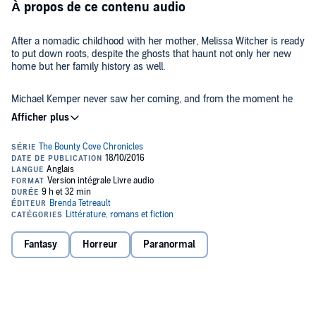
À propos de ce contenu audio
After a nomadic childhood with her mother, Melissa Witcher is ready
to put down roots, despite the ghosts that haunt not only her new
home but her family history as well.
Michael Kemper never saw her coming, and from the moment he
meets Melissa Witcher, he finds himself ready to do whatever it
takes to stay by her side.
When evil threatens not only their happiness but also their lives,
Michael and Melissa will find themselves fighting for everything they
hold dear.
Can love conquer all, or will the evil that sleeps deep within the old
Witcher home destroy it?
Fantasy
Horreur
Paranormal
©2016 Brenda Tetreault (P)2016 Brenda Tetreault