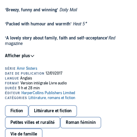
‘Breezy, funny and winning’
Daily Mail
‘Packed with humour and warmth’
Heat 5*
‘A lovely story about family, faith and self-acceptance’
Red
magazine
* * * * *
The four Amir sisters – Fatima, Farah, Bubblee and Mae – are the
only young Muslims in the quaint English village of Wyvernage.
On the outside, despite not quite fitting in with their neighbours, the
Amirs are happy. But on the inside, each sister is secretly struggling.
Fatima is trying to find out who she really is – and after fifteen
Fiction
Littérature et fiction
attempts, finally pass her driving test. Farah is happy being a wife
but longs to be a mother. Bubblee is determined to be an artist in
Petites villes et ruralité
Roman féminin
London, away from family tradition, and Mae is coping with
burgeoning Youtube stardom.
Vie de famille