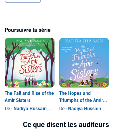
Yet when family tragedy strikes, it brings the Amir sisters closer
together and forces them to learn more about life, love, faith and
each other than they ever thought possible.
©2017 Nadiya Hussain
Poursuivre la série
The Fall and Rise of the
The Hopes and
Amir Sisters
Triumphs of the Amir
Sisters
De :
Nadiya Hussain
, et autres
De :
Nadiya Hussain