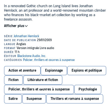
In a renovated Gothic church on Long Island lives Jonathan
Hemlock, an art professor and a world-renowned mountain climber
who finances his black-market art collection by working as a
freelance assassin.
Now, Hemlock is being tricked into a hazardous assignment that
involves an attempt to scale one of the most treacherous mountain
peaks in the Swiss Alps: the Eiger. His target is one of his three
fellow climbers. The problem is that the CII can't tell him which one.
This spine-tingling adventure, part thriller and part satire, introduces
an intriguing cast of villains, traitors, and beautiful women into a
highly charged atmosphere of danger and suspicion that builds to a
death-defying climax.
Action et aventure
Espionnage
Espions et politique
©2000 Rod Whitaker (P)2009 Blackstone Audio, Inc.
Fiction
Littérature et fiction
Policier, thrillers et œuvres à suspense
Psychologie
Satire
Suspense
Thrillers et romans à suspense