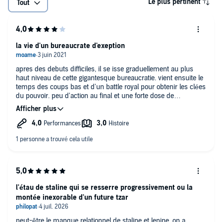
Le plus pertinent
Tout
la vie d'un bureaucrate d'exeption
apres des debuts difficiles, il se isse graduellement au plus
haut niveau de cette gigantesque bureaucratie. vient ensuite le
temps des coups bas et d'un battle royal pour obtenir les clées
du pouvoir. peu d'action au final et une forte dose de
bureaucratie. assez chiant à écouter par rapport à d'autres
biographie.
on a l'impression de ne pas le connaitre apres ces 20h
d'écoute. juste l'impression que cet homme a tout faot pour se
hisser au pouvoir.
l'étau de staline qui se resserre progressivement ou la
montée inexorable d'un future tzar
peut-être le manque relationnel de staline et lenine, on a