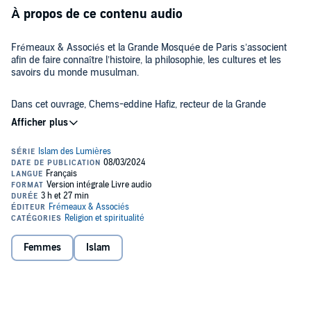
À propos de ce contenu audio
Frémeaux & Associés et la Grande Mosquée de Paris s’associent
afin de faire connaître l’histoire, la philosophie, les cultures et les
savoirs du monde musulman.
Dans cet ouvrage, Chems-eddine Hafiz, recteur de la Grande
Mosquée de Paris, explore les parcours de femmes musulmanes
exceptionnelles, dévoilant leurs rôles influents, souvent méconnus,
au sein de l’histoire et de la culture de l’islam, depuis ses origines
jusqu’à nos jours.
L’auteur nous présente ces héroïnes, qu’elles soient femmes de
lettres, scientifiques, artistes, mystiques, figures de pouvoir ou
encore guerrières, soulignant leur rôle essentiel dans la genèse et
l’enrichissement de l’islam contemporain.
Dans une éloquence claire, Chems-eddine Hafiz nous guide à la
Femmes
Islam
découverte des nombreuses et diverses contributions apportées
aux arts, aux sciences, et à l’humanité tout entière par les femmes
des mondes musulmans.