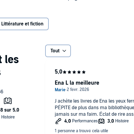
faut pas rater, un camping-car tout pourri, une évasion en
s à visser (qui auront toute leur importance), des disputes,
es révélations.
Littérature et fiction
nie ? Accrochez vos ceintures !
in' romance".
Tout
Ena L la meilleure
J achète les livres de Ena les yeux ferm
PÉPITE de plus dans ma bibliothèque
jamais sur ma faim. Éclat de rire assu