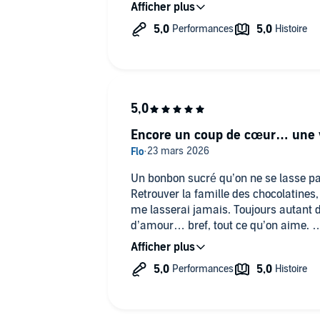
chaque fois que l'on li ou écoute un de
interprètes qu
Encore un coup de cœur… une vr
Un bonbon sucré qu’on ne se lasse pas
Retrouver la famille des chocolatines, 
me lasserai jamais. Toujours autant d
d’amour… bref, tout ce qu’on aime.
Team chocolatine forever ! 😍
Ena, à quand la suite ? 😉