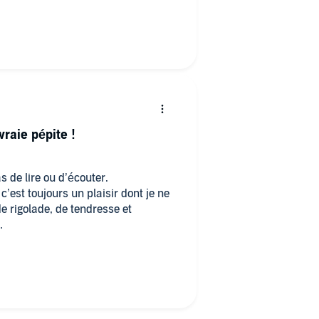
 ces livres. et sans parler des
i nous les racontent aussi bien .
aie pépite !
 de lire ou d’écouter.
c’est toujours un plaisir dont je ne
e rigolade, de tendresse et