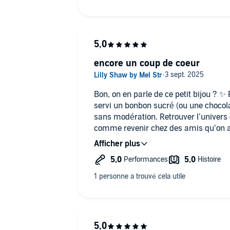
encore un coup de coeur
Bon, on en parle de ce petit bijou ? ✨
servi un bonbon sucré (ou une chocola
sans modération. Retrouver l’univers 
comme revenir chez des amis qu’on ado
bref… on kiffe. 💜
Et quand ce plaisir est sublimé par DE
que le bonbon devient carrément irrés
@valentinducaynes donnent une nouvel
franchement, on a juste envie de reste
Sinon, à quel moment tu arrêtes de n