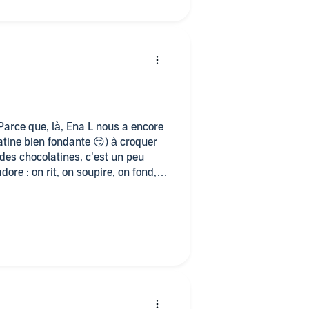
 Parce que, là, Ena L nous a encore
tine bien fondante 😏) à croquer
des chocolatines, c’est un peu
re : on rit, on soupire, on fond,
UX voix de talent, autant vous dire
istible 🍬🔥. @ceciledesnoyers et
le dimension à cette histoire, et
r avec eux en Croatie !
ous torturer Ena