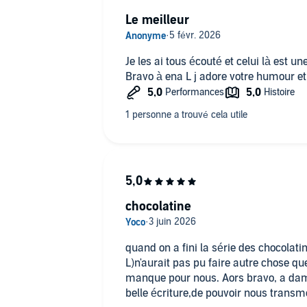
(#auteuresadiqueetonenredemande), t
comme ça? Mais qui est donc ... ???
Le meilleur
Trop d'interrogations dans ce mini-to
tu gères très mal la frustration? Et bi
Je les ai tous écouté et celui là est un
nous dévoile vite, la réponse à la terri
Bravo à ena L j adore votre humour et 
⚠️ Petit conseil d’amie : ne vous jete
autres romans de l’univers. Sinon… gro
un crime de lèse-majesté envers not
Bref : encore un succès livresque et au
Si vous aussi, vous êtes terriblement f
chocolatine
nous en parler en commentaires (sans 
les groupes Facebook :
- Ena L - La garde rapprochée
quand on a fini la série des chocolati
- Les papotes livresques de l'audio
L)n'aurait pas pu faire autre chose que
manque pour nous. Aors bravo, a dame
belle écriture,de pouvoir nous transmettre des ri