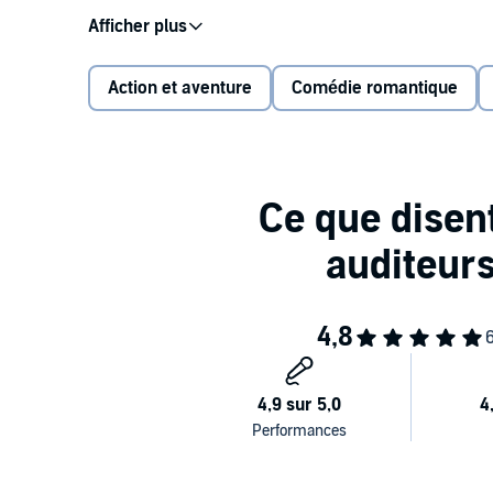
enterrement de vie de jeune fille, un avion qu'il ne 
tracteur, une terrible vendeuse de melons, des écrou
des délires, des moments tendres, et quelques gross
Action et aventure
Comédie romantique
Prêts à vivre une journée inoubliable en leur compag
One shot issu de l'univers du best-seller : "Not a fuck
©2025 Ena L. (P)2025 Audible GmbH