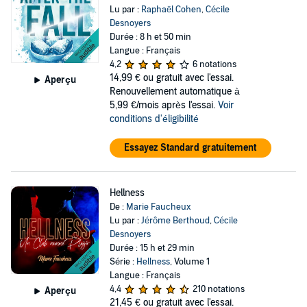
Lu par :
Raphaël Cohen
,
Cécile
Desnoyers
Durée : 8 h et 50 min
Langue : Français
4,2
6 notations
14,99 €
ou gratuit avec l'essai.
Aperçu
Renouvellement automatique à
5,99 €/mois après l'essai.
Voir
conditions d'éligibilité
Essayez Standard gratuitement
Hellness
De :
Marie Faucheux
Lu par :
Jérôme Berthoud
,
Cécile
Desnoyers
Durée : 15 h et 29 min
Série :
Hellness
, Volume 1
Langue : Français
4,4
210 notations
Aperçu
21,45 €
ou gratuit avec l'essai.