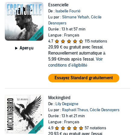
Essencielle
De :
Isabelle Fourié
Lu par :
Slimane Yefsah
,
Cécile
Desnoyers
Durée : 13 h et 57 min
Langue : Français
4,7
115 notations
20,99 €
ou gratuit avec l'essai.
Aperçu
Renouvellement automatique à
5,99 €/mois après l'essai.
Voir
conditions d'éligibilité
Essayez Standard gratuitement
Mockingbird
De :
Lily Degaigne
Lu par :
Raphaël Theus
,
Cécile Desnoyers
Durée : 13 h et 21 min
Langue : Français
4,9
57 notations
20,93 €
ou gratuit avec l'essai.