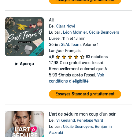
Alt
De :
Clara Nové
Lu par :
Léon Molinier
,
Cécile Desnoyers
Durée : 11 h et 13 min
Série :
SEAL Team
, Volume 1
Langue : Français
4,6
63 notations
17,98 €
ou gratuit avec l'essai.
Aperçu
Renouvellement automatique à
5,99 €/mois après l'essai.
Voir
conditions d'éligibilité
Essayez Standard gratuitement
L’art de séduire mon coup d’un soir
De :
Vi Keeland
,
Penelope Ward
Lu par :
Cécile Desnoyers
,
Benjamin
Alazraki