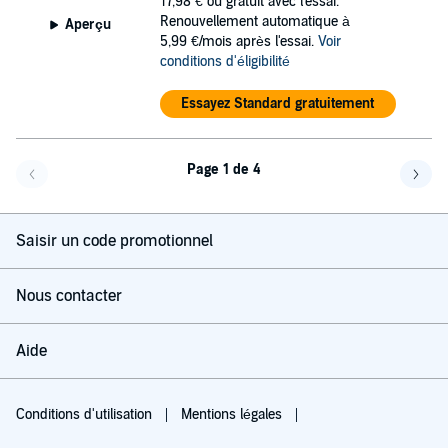
17,98 €
ou gratuit avec l'essai.
Renouvellement automatique à
Aperçu
5,99 €/mois après l'essai.
Voir
conditions d'éligibilité
Essayez Standard gratuitement
Page 1 de 4
Page précédente
Page 
Saisir un code promotionnel
Nous contacter
Aide
Conditions d'utilisation
Mentions légales