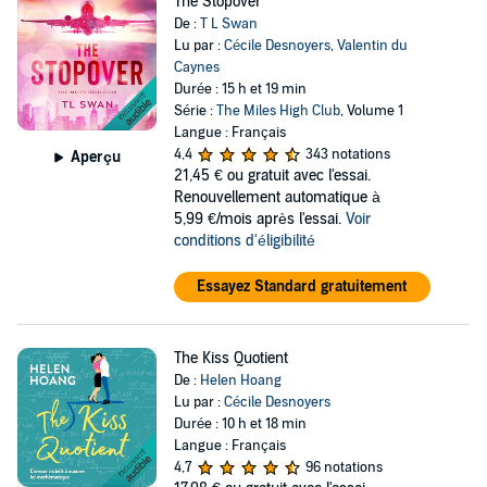
The Stopover
De :
T L Swan
Lu par :
Cécile Desnoyers
,
Valentin du
Caynes
Durée : 15 h et 19 min
Série :
The Miles High Club
, Volume 1
Langue : Français
4,4
343 notations
Aperçu
21,45 €
ou gratuit avec l'essai.
Renouvellement automatique à
5,99 €/mois après l'essai.
Voir
conditions d'éligibilité
Essayez Standard gratuitement
The Kiss Quotient
De :
Helen Hoang
Lu par :
Cécile Desnoyers
Durée : 10 h et 18 min
Langue : Français
4,7
96 notations