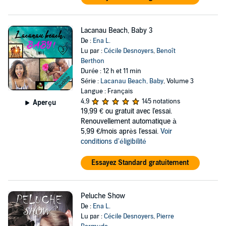
Lacanau Beach, Baby 3
De :
Ena L.
Lu par :
Cécile Desnoyers
,
Benoît
Berthon
Durée : 12 h et 11 min
Série :
Lacanau Beach, Baby
, Volume 3
Langue : Français
4,9
145 notations
Aperçu
19,99 €
ou gratuit avec l'essai.
Renouvellement automatique à
5,99 €/mois après l'essai.
Voir
conditions d'éligibilité
Essayez Standard gratuitement
Peluche Show
De :
Ena L.
Lu par :
Cécile Desnoyers
,
Pierre