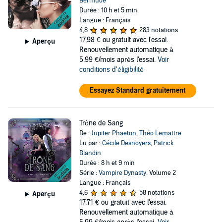
Bermude
Durée : 10 h et 5 min
Langue : Français
4,8
283 notations
17,98 €
ou gratuit avec l'essai.
Aperçu
Renouvellement automatique à
5,99 €/mois après l'essai.
Voir
conditions d'éligibilité
Essayez Standard gratuitement
Trône de Sang
De :
Jupiter Phaeton
,
Théo Lemattre
Lu par :
Cécile Desnoyers
,
Patrick
Blandin
Durée : 8 h et 9 min
Série :
Vampire Dynasty
, Volume 2
Langue : Français
4,6
58 notations
Aperçu
17,71 €
ou gratuit avec l'essai.
Renouvellement automatique à