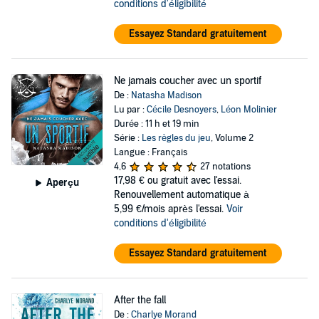
conditions d'éligibilité
Essayez Standard gratuitement
Ne jamais coucher avec un sportif
De :
Natasha Madison
Lu par :
Cécile Desnoyers
,
Léon Molinier
Durée : 11 h et 19 min
Série :
Les règles du jeu
, Volume 2
Langue : Français
4,6
27 notations
17,98 €
ou gratuit avec l'essai.
Aperçu
Renouvellement automatique à
5,99 €/mois après l'essai.
Voir
conditions d'éligibilité
Essayez Standard gratuitement
After the fall
De :
Charlye Morand