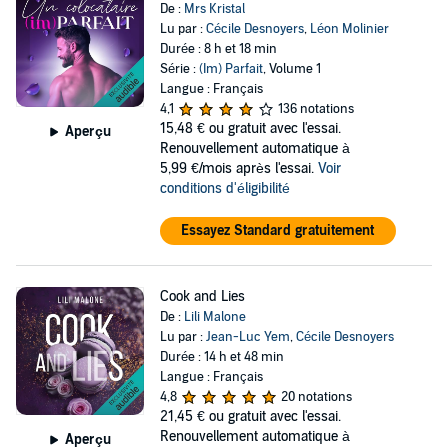
De :
Mrs Kristal
Lu par :
Cécile Desnoyers
,
Léon Molinier
Durée : 8 h et 18 min
Série :
(Im) Parfait
, Volume 1
Langue : Français
4,1
136 notations
15,48 €
ou gratuit avec l'essai.
Aperçu
Renouvellement automatique à
5,99 €/mois après l'essai.
Voir
conditions d'éligibilité
Essayez Standard gratuitement
Cook and Lies
De :
Lili Malone
Lu par :
Jean-Luc Yem
,
Cécile Desnoyers
Durée : 14 h et 48 min
Langue : Français
4,8
20 notations
21,45 €
ou gratuit avec l'essai.
Renouvellement automatique à
Aperçu