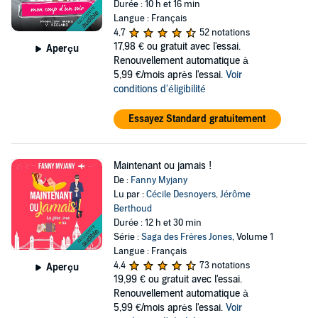
Durée : 10 h et 16 min
Langue : Français
4,7
52 notations
17,98 €
ou gratuit avec l'essai.
Aperçu
Renouvellement automatique à
5,99 €/mois après l'essai.
Voir
conditions d'éligibilité
Essayez Standard gratuitement
Maintenant ou jamais !
De :
Fanny Myjany
Lu par :
Cécile Desnoyers
,
Jérôme
Berthoud
Durée : 12 h et 30 min
Série :
Saga des Frères Jones
, Volume 1
Langue : Français
4,4
73 notations
Aperçu
19,99 €
ou gratuit avec l'essai.
Renouvellement automatique à
5,99 €/mois après l'essai.
Voir