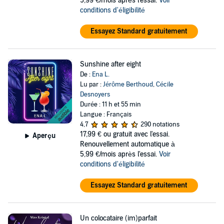
5,99 €/mois après l'essai.
Voir
conditions d'éligibilité
Essayez Standard gratuitement
Sunshine after eight
De :
Ena L.
Lu par :
Jérôme Berthoud
,
Cécile
Desnoyers
Durée : 11 h et 55 min
Langue : Français
4,7
290 notations
17,99 €
ou gratuit avec l'essai.
Aperçu
Renouvellement automatique à
5,99 €/mois après l'essai.
Voir
conditions d'éligibilité
Essayez Standard gratuitement
Un colocataire (im)parfait