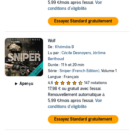
5,99 €/mois après l'essai.
Voir
conditions d'éligibilité
Essayez Standard gratuitement
Wolf
De :
Khéméia B
Lu par :
Cécile Desnoyers
,
Jérôme
Berthoud
Durée : 11 h et 20 min
Série :
Sniper (French Edition)
, Volume 1
Langue : Français
4,6
147 notations
Aperçu
17,98 €
ou gratuit avec l'essai.
Renouvellement automatique à
5,99 €/mois après l'essai.
Voir
conditions d'éligibilité
Essayez Standard gratuitement