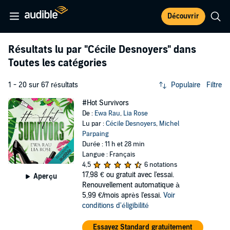
Découvrir
Résultats lu par
"Cécile Desnoyers"
dans
Toutes les catégories
1 - 20 sur 67 résultats
Populaire
Filtre
#Hot Survivors
De :
Ewa Rau
,
Lia Rose
Lu par :
Cécile Desnoyers
,
Michel
Parpaing
Durée : 11 h et 28 min
Langue : Français
4,5
6 notations
17,98 €
ou gratuit avec l'essai.
Aperçu
Renouvellement automatique à
5,99 €/mois après l'essai.
Voir
conditions d'éligibilité
Essayez Standard gratuitement