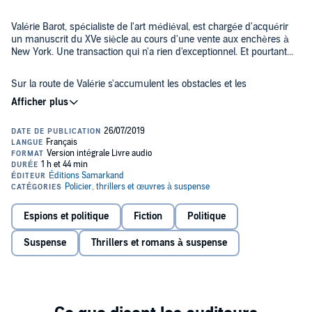
Valérie Barot, spécialiste de l'art médiéval, est chargée d'acquérir
un manuscrit du XVe siècle au cours d'une vente aux enchères à
New York. Une transaction qui n'a rien d'exceptionnel. Et pourtant...
Sur la route de Valérie s'accumulent les obstacles et les
événements dramatiques, faisant planer autour de cet objet une
aura de mystère. Ce livre semble être l'objet de toutes les
convoitises et sème le désordre sur son passage.
©2015 Jacques Vandroux (P)2019 Éditions Samarkand
Espions et politique
Fiction
Politique
Suspense
Thrillers et romans à suspense