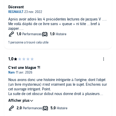
Décevant
Après avoir adoré les 4 précédentes lectures de jacques V ….
Me voilà dépité de ce livre sans « queue » ni tête …bref à
zapper….
C’est une blague ?!
Nous avons donc une histoire intrigante à l’origine, dont l’objet
(un livre mystérieux) n’est vraiment pas le sujet. Enchères sur
cet ouvrage intrigant. Point.
La suite de cet obscur début nous donne droit à plusieurs
digressions issues d’ateliers d’écriture (fictifs ou non) tellement
mauvaises ou maladroites que j’en suis restée déconfite.
Mais ô que faites-vous chez Audible ? Vous vous foutez de
nous ? Voix virtuelles, mauvais/es lecteur/ice, et maintenant