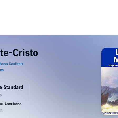
te-Cristo
de Standard
s
ai. Annulation
nt