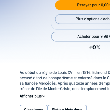
Essayez pour 0,00 
Plus d'options d'ach
Acheter pour 9,99 
Au début du règne de Louis XVIII, en 1814, Edmond D
accusé à tort de bonapartisme et enfermé dans le Chât
sa fiancée Mercédès. Après quatorze années d'empri
trésor de l'île de Monte-Cristo, dont l'emplacement l
Faria. Devenu riche et puissant, il entreprend, sous
et méthodique, de ceux qui l'ont accusé ou ont bénéf
la société.