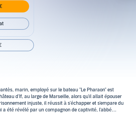
€
at
€
antès, marin, employé sur le bateau "Le Pharaon" est
eau d'If, au large de Marseille, alors qu'il allait épouser
sonnement injuste, il réussit à s'échapper et s'empare du
ui a été révélé par un compagnon de captivité, l'abbé
 le nom de comte de Monte-Cristo, de se venger, implacable
icié directement de son incarcération pour s'élever dans