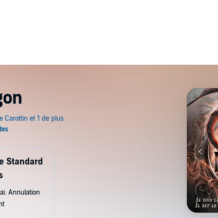
gon
de Standard
s
ai. Annulation
nt