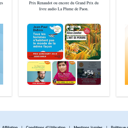
es
Prix Renaudot ou encore du Grand Prix du
elle m’a bien embarquée dans ses scè
livre audio La Plume de Paon.
Pierre Bermude, toujours fidèle au po
dans ses (trop rares) interventions👌.
💥 CE QU’ON RETIENT :
✅ Un one shot qui DÉCHIRE
✅ Une héroïne badass & un roi aussi
✅ Un world-building ultra bien constr
✅ Une intrigue politique pleine de r
suspectes
✅ Un tournoi des prétendants qui met
+54
🌟 Bref, "Le Roi Dragon" c’est de la
enflammée, intense et ULTRA addicti
Tu veux des dragons, une héroïne en 
sang, des larmes, des alliances foireu
d’amour quand même ?
➡️ C’est pour toi bébé 😘
Tu veux d'autres coups de cœur à croq
Affiliation
Conditions d'Utilisation
Mentions légales
Politique 