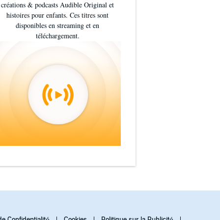
créations & podcasts Audible Original et
nes de tension et de bravoure 💪.
histoires pour enfants. Ces titres sont
ste, pose sa voix avec justesse
disponibles en streaming et en
téléchargement.
 dark que sexy
uit
ebondissements & de morts
 les nerfs à rude épreuve 😱
 romantasy comme on aime,
ve.
armure, un roi mystérieux, du
ses et un p’tit peu d'humour et
uer en audio ? 👂➡️ N'hésite pas à
de Confidentialité
Cookies
Politique sur la Publicité