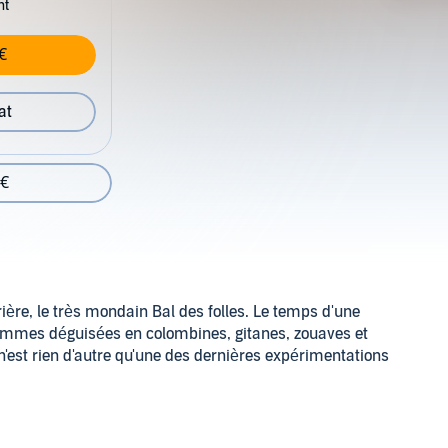
nt
€
at
 €
ière, le très mondain Bal des folles. Le temps d'une
femmes déguisées en colombines, gitanes, zouaves et
'est rien d'autre qu'une des dernières expérimentations
s choisit de suivre le destin de ces femmes victimes d'une