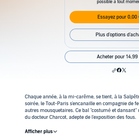
possible à tout mome
Essayez pour 0,00 
Plus d'options d'ach
Acheter pour 14,99
Chaque année, à la mi-carême, se tient, à la Salpêtr
soirée, le Tout-Paris s'encanaille en compagnie de 
autres mousquetaires. Ce bal "costumé et dansant" n
du docteur Charcot, adepte de l'exposition des fous.
Dans ce livre audio terrible et puissant, Victoria Ma