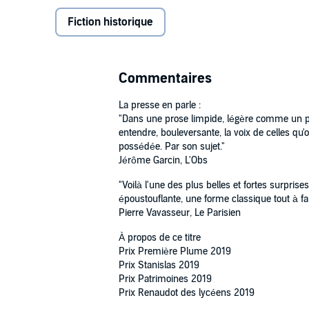
société masculine qui leur interdit tout écart et le
corps et âme au célèbre neurologue ; Louise, une jeun
Fiction historique
grand cœur ; Eugénie enfin qui, parce qu'elle dialogu
Un hymne à la liberté pour toutes les femmes que le 
Commentaires
La presse en parle :
Sur la liste des 30 livres de l'année 2019 du magazi
"Dans une prose limpide, légère comme un pas
entendre, bouleversante, la voix de celles qu'
Ce roman a été adapté en film par Mélanie Laurent.
possédée. Par son sujet."
Jérôme Garcin, L'Obs
©2020 Audiolib (P)2020 Audiolib
"Voilà l'une des plus belles et fortes surprises
époustouflante, une forme classique tout à fai
Pierre Vavasseur, Le Parisien
À propos de ce titre
Prix Première Plume 2019
Prix Stanislas 2019
Prix Patrimoines 2019
Prix Renaudot des lycéens 2019