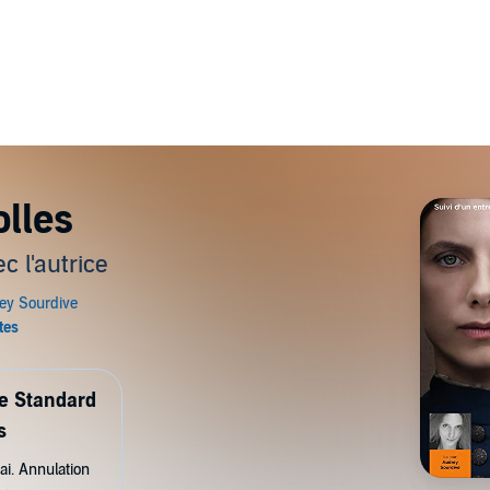
olles
c l'autrice
de Standard
s
ai. Annulation