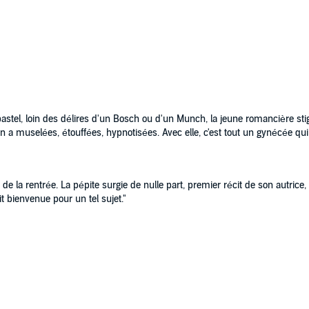
s emprisonne. Parmi elles, Geneviève, intendante dévouée
e fille "abusée" par son oncle ; Thérèse, une prostituée au
e avec les morts, est internée par son père.
XIXe siècle a tenté de contraindre au silence.
ne
Le Point
.
tel, loin des délires d'un Bosch ou d'un Munch, la jeune romancière sti
on a muselées, étouffées, hypnotisées. Avec elle, c'est tout un gynécée qui
 de la rentrée. La pépite surgie de nulle part, premier récit de son autrice, 
t bienvenue pour un tel sujet."