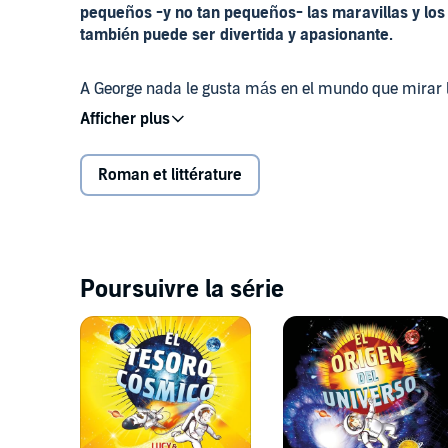
pequeños -y no tan pequeños- las maravillas y los
también puede ser divertida y apasionante.
A George nada le gusta más en el mundo que mirar l
con el que navegar y conocer más sobre el Universo,
padres son tan ecologistas que no quieren ni oír habl
Roman et littérature
Pero lo que ellos no saben es que el enemigo está mu
un eminente científico, y eso, para los padres de Geor
imaginado lo que le esperaba a su hijo, nunca le hab
Los mejores títulos infantiles disponibles para esc
Poursuivre la série
©2007 Lucy Hawking (P)2018 Penguin Random House 