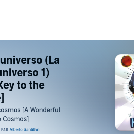
 universo (La
universo 1)
Key to the
]
 cosmos [A Wonderful
e Cosmos]