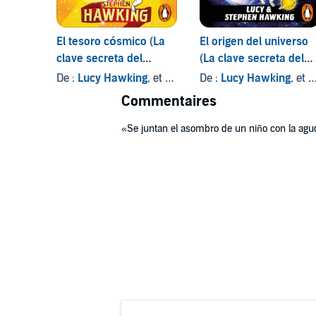
El tesoro cósmico (La
El origen del universo
clave secreta del
(La clave secreta del
universo 2)
universo 3)
De :
Lucy Hawking
, et autres
De :
Lucy Hawking
, et autres
Commentaires
«Se juntan el asombro de un niño con la agud