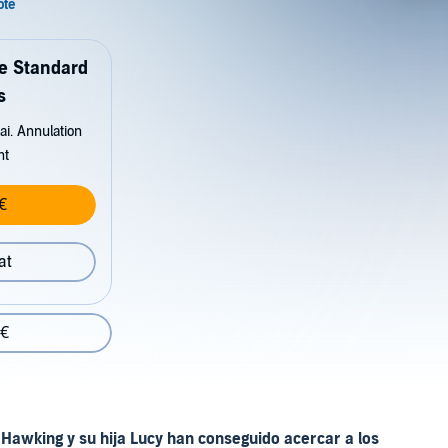
de Standard
s
ai. Annulation
nt
€
at
 €
 Hawking y su hija Lucy han conseguido acercar a los