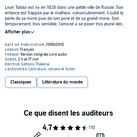
Léon Tolstoï est né en 1828 dans une petite ville de Russie. Son
enfance est frappée par le malheur, consécutivement, il subit la
perte de sa mère puis de son père et de sa grand-mère. Son
tempérament, très sensible, l’amène à se poser très jeune des
questions sur les inégalités sociales qu’il voit autour de lui. Il se fait
soldat et les scènes de guerre auxquelles il participe seront la
source de son roman le plus connu Guerre et Paix. Lorsqu’il se
marie à Sophie Behrs en 1862, il regagne la campagne et débute
une existence très disciplinée mais paisible que vient rompre une
crise de conscience, en 1869, sur la condition humaine. Il se
rapproche alors de la philosophie de Schopenhauer, et marque le
début d’une vision anarchiste, morale et chrétienne du monde. Il
rédige alors Anna Karénine et le succès de son œuvre ne
l’empêche pas de se tourner vers une vie de plus en plus
Classiques
Littérature du monde
dépouillée. Pendant les dernières années de son existence, il vit
comme un paysan, puis devient un vagabond, il meurt de froid,
emporté par une pneumonie en 1910.