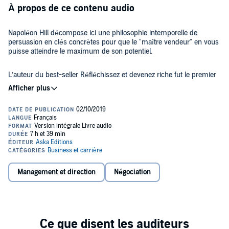
À propos de ce contenu audio
Napoléon Hill décompose ici une philosophie intemporelle de
persuasion en clés concrètes pour que le "maître vendeur" en vous
puisse atteindre le maximum de son potentiel.
L’auteur du best-seller Réfléchissez et devenez riche fut le premier
à découvrir les dénominateurs communs des personnes hors du
commun. Tous ceux qui réussissent le plus dans leur vie partagent
certaines qualités.
L’une d’entre elles est de maîtriser une composante essentielle de la
réussite : la faculté à conclure une vente ou persuader de l’achat
d’un service. Quel que soit votre domaine, lorsque vous faîtes face
aux moments-clés de votre vie, vous devez d’une manière ou d’une
autre savoir vous vendre.
Management et direction
Négociation
La plupart de gens pensent qu’il faut être doué d’une intelligence
hors pair pour réussir.
Pourtant, de nombreuses personnes très talentueuses ne
connaissent pas pour autant le succès, car il leur manque un
ingrédient fondamental, le "savoir vendre".