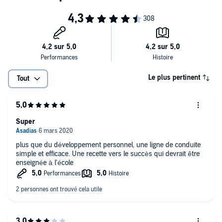
Vous allez apprendre:
les techniques de persuasion des grands de ce monde,
comment développer votre initiative et doper vos affaires,
Le plus pertinent
Tout
les coups de maîtres pour obtenir le poste que vous désirez,
comment gérer et budgéter votre temps.
Super
©2019 Aska Editions (P)2019 Aska Editions
plus que du développement personnel, une ligne de conduite
simple et efficace. Une recette vers le succès qui devrait être
enseignée à l'école