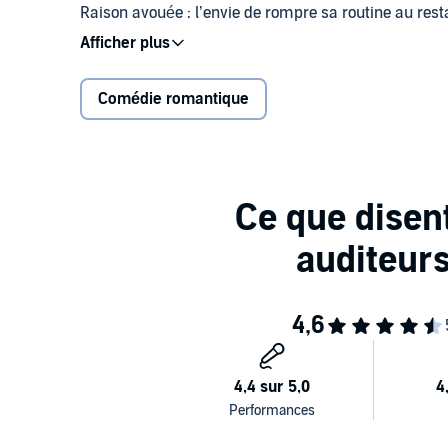
Raison avouée : l’envie de rompre sa routine au rest
américain.
Raison inavouée : l’espoir de vivre une aventure dig
Comédie romantique
sa grand-mère pâtissière.
Résultat : un plan parfait chamboulé par une valise 
un guide aussi obstiné qu’un caramel collant.
Dans l’effervescence de la ville qui ne dort jamais, s
courageuse, dans sa quête d’amour et de découverte
La Cerise sur le cupcake
est une comédie romantique
rocambolesque et sucrée, à déguster pour se détend
Collection Bonne humeur
Une collection de romans indépendants reliés par un