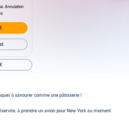
ai. Annulation
nt
€
at
 €
sque) à savourer comme une pâtisserie !
t réservée, à prendre un avion pour New York au moment