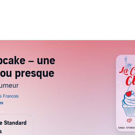
upcake – une
 ou presque
humeur
de Standard
s