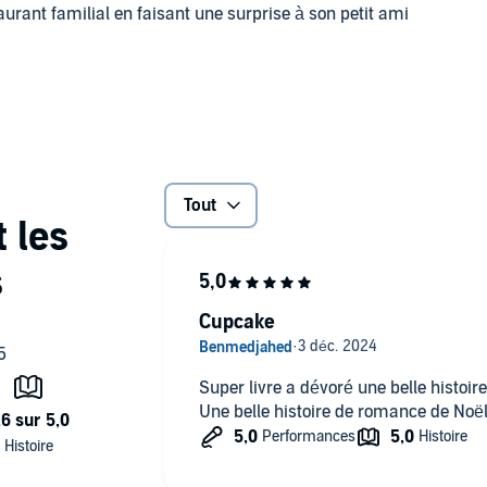
aurant familial en faisant une surprise à son petit ami
ne des romances de Noël qu’elle regardait autrefois avec
perdue, un fox-terrier hyperactif, des gâteaux renversés et
Tout
uivez les recettes d’une héroïne à la fois vulnérable et
 de soi.
Cupcake
 qui évoque la magie de l'inattendu. Une romance
re.
Super livre a dévoré une belle histo
Une belle histoire de romance de Noë
 fil conducteur : la bonne humeur.