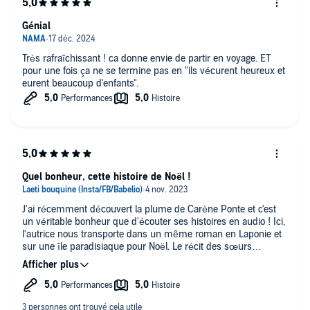
Génial
Très rafraîchissant ! ca donne envie de partir en voyage. ET
pour une fois ça ne se termine pas en "ils vécurent heureux et
eurent beaucoup d'enfants".
Quel bonheur, cette histoire de Noël !
J'ai récemment découvert la plume de Carène Ponte et c'est
un véritable bonheur que d'écouter ses histoires en audio ! Ici,
l'autrice nous transporte dans un même roman en Laponie et
sur une île paradisiaque pour Noël. Le récit des sœurs
Carpentier est aussi doux que les biscuits de Noël, bien écrit,
drôle et tendre à la fois. Je recommande la lecture audio de ce
livre pour celles et ceux qui ont envie de se plonger dans une
histoire sucrée et pétillante! Le premier chapitre est lu par
l'autrice, puis par Ariane Brousse qui ma transportée avec elle