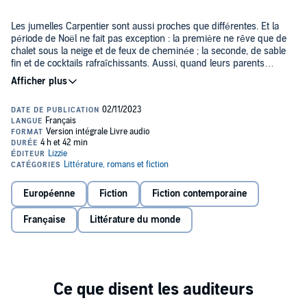
Les jumelles Carpentier sont aussi proches que différentes. Et la
période de Noël ne fait pas exception : la première ne rêve que de
chalet sous la neige et de feux de cheminée ; la seconde, de sable
fin et de cocktails rafraîchissants. Aussi, quand leurs parents
décident de leur offrir à chacune un voyage surprise, Margot et
Maggie ont pour mission de boucler leurs valises avec un seul
Margot et ses maillots de bain et robes légères s'envolent donc pour
indice, la garde-robe adéquate. Mais le jour du départ, elles
la Laponie, tandis que Maggie, bottes de neige aux pieds, débarque
découvrent avec horreur que l'agence de voyages a inversé leurs
aux Seychelles. Avec un enthousiasme proche de zéro.
billets. L'erreur est humaine, paraît-il...
Et si la magie de Noël était capable de faire aimer l'impossible ?
©2023 Publié avec l'accord de Librinova. 2022, Fleuve Éditions,
département d'Univers Poche (P)2023 Lizzie, un département
Européenne
Fiction
Fiction contemporaine
d'Univers Poche, Paris
Française
Littérature du monde