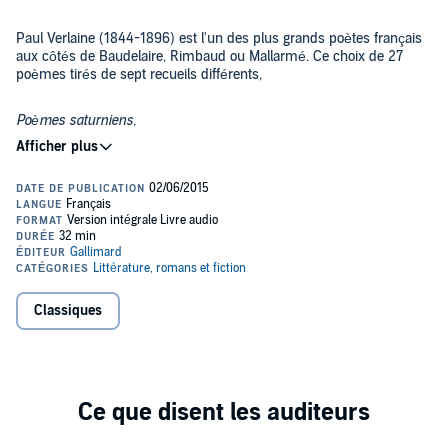
Paul Verlaine (1844-1896) est l'un des plus grands poètes français
aux côtés de Baudelaire, Rimbaud ou Mallarmé. Ce choix de 27
poèmes tirés de sept recueils différents,
Poèmes saturniens
,
Fêtes galantes
,
Romances sans paroles
,
La Bonne Chanson
,
Jadis et Naguère
,
Classiques
Sagesse
et
Liturgies intimes
, révèle la puissance d'un poète qui sait toucher le
réel à travers la musicalité d'une rêverie. Une rêverie qui tend vers
la sensation rendue et donne naissance, comme l'a dit Mallarmé, à