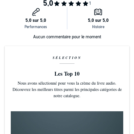
un métal vierge et neuf.
Après sa lecture, dans la même collection, de Rimbaud et d'Éluard,
Gérard Desarthe sait encore une fois ici nous faire entendre le
poème. Il nous emporte sur-le-champ dans le souffle de Verlaine,
alliant musicalité et dissonance, phrasé logique et fragment
désarticulé, qui en font toute la singularité et la modernité.
Aucun commentaire pour le moment
©1938 Éditions Gallimard. Couverture : Paul Verlaine photographié
par Otto BNF (P)2010 Éditions Gallimard
SÉLECTION
Les Top 10
Nous avons sélectionné pour vous la crème du livre audio.
Découvrez les meilleurs titres parmi les principales catégories de
notre catalogue.