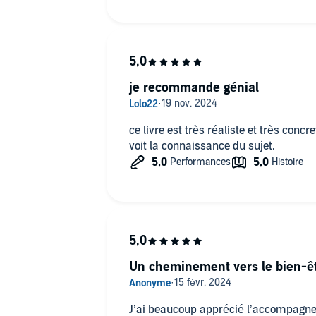
e plus sur le burn-out ? Comment utiliser ce livre ?
je recommande génial
t-ce que c'est ?
ce livre est très réaliste et très conc
gique ?
voit la connaissance du sujet.
elle.
Un cheminement vers le bien-ê
un épuisement ?
J’ai beaucoup apprécié l’accompagnem