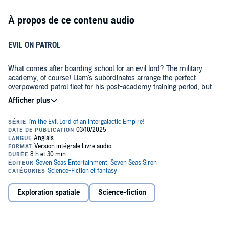
À propos de ce contenu audio
EVIL ON PATROL
What comes after boarding school for an evil lord? The military
academy, of course! Liam's subordinates arrange the perfect
overpowered patrol fleet for his post-academy training period, but
the Guide is hungry for revenge against the young evil lord and takes
this as an opportunity to strike! Will the Guide succeed? And will
©2021 Yomu Mishima (P)2021 Yomu Mishima
Liam ever notice that the Guide isn't actually trying to help?
Exploration spatiale
Science-fiction