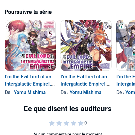
Poursuivre la série
I'm the Evil Lord of an
I'm the Evil Lord of an
I'm the E
Intergalactic Empire!,
Intergalactic Empire!,
Intergal
Vol. 5
Vol. 6
Vol. 7
De :
Yomu Mishima
De :
Yomu Mishima
De :
Yom
Aucun commentaire pour le moment