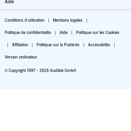
Aide
Conditions d'utilisation
Mentions légales
Politique de confidentialité
Aide
Politique sur les Cookies
Affiliation
Politique sur la Publicité
Accessibilité
Version ordinateur
© Copyright 1997 - 2026 Audible GmbH
Essayez pour 0,00 €
Renouvellement automatique à 5,99 €/mois après 30 jours. Annulation possible
chaque mois.