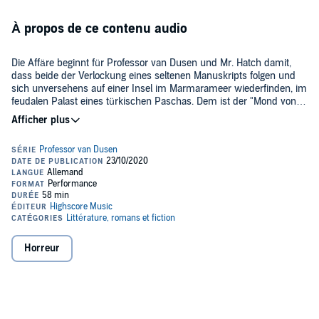
À propos de ce contenu audio
Die Affäre beginnt für Professor van Dusen und Mr. Hatch damit,
dass beide der Verlockung eines seltenen Manuskripts folgen und
sich unversehens auf einer Insel im Marmarameer wiederfinden, im
feudalen Palast eines türkischen Paschas. Dem ist der "Mond von
Mekka", der größte Diamant der Welt, gestohlen worden - van Dusen
©2019 Maritim Verlag (P)2019 Maritim Verlag
soll die Sache aufklären und den Klunker wieder herbeischaffen. Es
entspinnt sich ein unglaubliches orientalisches Harems-Abenteuer
mit allen Schikanen: Bauchtanz, Wasserpfeifen, echte und falsche
Eunuchen sowie eine Entführung aus dem Serail. Nur durch eine
fantastische, vom Professor präzis geplante Flucht übers Meer
können unsere Helden ihr Leben retten.
Horreur