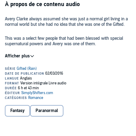
À propos de ce contenu audio
Avery Clarke always assumed she was just a normal girl living in a
normal world but she had no idea that she was one of the Gifted.
This was a select few people that had been blessed with special
supernatural powers and Avery was one of them.
However, the Gifted are also hunted. FBI agents, government
officials and other evil forces all want a piece of her gift and they will
not stop until they get it.
So now Avery Clarke has two choices.
Run and hide, or trust in a mysterious shapeshifting werebear
named Jim Duncan who promises that he can keep her safe and
help her uncover the truth about just how important her gift really is.
Fantasy
Paranormal
©2016 SimplyShifters.com (P)2016 SimplyShifters.com