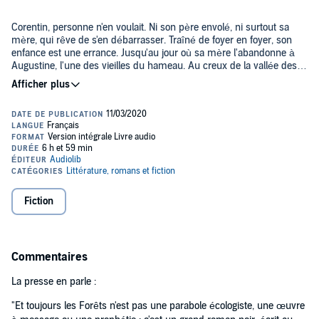
Corentin, personne n'en voulait. Ni son père envolé, ni surtout sa
mère, qui rêve de s'en débarrasser. Traîné de foyer en foyer, son
enfance est une errance. Jusqu'au jour où sa mère l'abandonne à
Augustine, l'une des vieilles du hameau. Au creux de la vallée des
Forêts, ce territoire hostile où habite l'aïeule, une vie recommence. À
la grande ville où le propulsent ses études, Corentin plonge sans
La nuit où tout implose, Corentin survit miraculeusement, caché au
retenue dans les lumières et la fête permanente. Autour de lui, le
fond des catacombes. Revenu à la surface dans un univers
monde brûle. La chaleur n'en finit pas d'assécher la terre. Les
dévasté, il est seul. Humains ou bêtes : il ne reste rien. Guidé par
ruisseaux de son enfance ont tari depuis longtemps. Quelque chose
l'espoir insensé de retrouver la vieille Augustine, Corentin prend le
se prépare.
long chemin des Forêts. Une quête éperdue, arrachée à ses
©2020 Audiolib (P)2020 Audiolib
entrailles, avec pour obsession la renaissance d'un monde désert, et
la certitude que rien ne s'arrête jamais complètement.
Fiction
Commentaires
La presse en parle :
"Et toujours les Forêts n'est pas une parabole écologiste, une œuvre