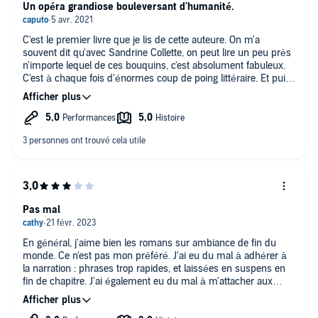
vous deux.
Un opéra grandiose bouleversant d'humanité.
C'est le premier livre que je lis de cette auteure. On m'a
souvent dit qu'avec Sandrine Collette, on peut lire un peu près
n'importe lequel de ces bouquins, c'est absolument fabuleux.
C'est à chaque fois d'énormes coup de poing littéraire. Et puis,
il y a eu la dernière critique que j'ai lu et c'est ce qui m'a
amené à lire "Et toujours les forêts".
C'est une écriture que nous repérons au bout de trois phrases,
elle nous prend par la main et nous embarque dans son
histoire jusqu'à la dernière ligne. Avec ce huitième roman,
l'auteure nous parle du chaos qui nous entoure mais aussi de
l'espoir. Il y a toujours un minuscule fragment de lumière
même dans les ténèbres les plus profondes…
Une quête éperdue, arrachée à ses entrailles, avec pour
obsession la renaissance d’un monde désert, et la certitude
Pas mal
que rien ne s’arrête jamais complètement. Un grand roman,
un opéra grandiose bouleversant d'humanité, une épopée
En général, j'aime bien les romans sur ambiance de fin du
qu'on ne serait oublier...
monde. Ce n'est pas mon préféré. J'ai eu du mal à adhérer à
la narration : phrases trop rapides, et laissées en suspens en
fin de chapitre. J'ai également eu du mal à m'attacher aux
personnages. Dommage!