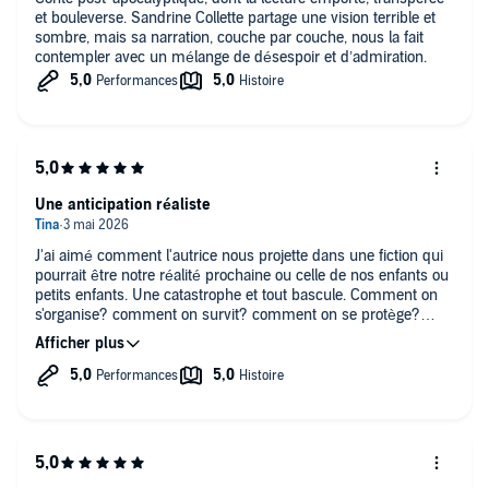
et bouleverse. Sandrine Collette partage une vision terrible et
sombre, mais sa narration, couche par couche, nous la fait
contempler avec un mélange de désespoir et d’admiration.
Une anticipation réaliste
J'ai aimé comment l'autrice nous projette dans une fiction qui
pourrait être notre réalité prochaine ou celle de nos enfants ou
petits enfants. Une catastrophe et tout bascule. Comment on
s'organise? comment on survit? comment on se protège?
comment on s'aime? J'ai trouvé l'écriture saisissante par
endroit, pas de description inutile, ni pour les sentiments, ni
pour les choses et les lieux. Beaucoup de justesse dans sa
vision, impossible de ne pas y être avec eux. Un seul bémol à
la fin, une évidence que l'on devine et qui pour ma part aurait
due être amenée autrement. Très bonne lecture de François-
Éric Gendron qui a su me tenir en émoi et en haleine tout au
long de cette histoire bien pensée et très bien écrite. Merci à