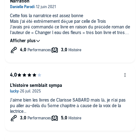
Narration
Cette fois la narratrice est assez bonne
Mais j’ai été extrêmement déçue par celle de Trois
J’avais pré commandé ce livre en raison du précède roman de
l’auteur de « Changer l eau des fleurs » très bon livre et très
bonne narratrice
Pour Trois, je ne suis pas allée au delà de quelques chapitres
tellement la narratrice au ton monocorde et sans conviction est
ennuyeuse !
Désolée, mais je suppose que les critiques peuvent vous aider
à améliorer le recrutement de vos narrateurs?
Bien cordialement. Danielle Parodi
L'histoire semblait sympa
J'aime bien les livres de Clarisse SABARD mais là, je n'ai pas
pu aller au-delà du 5ème chapitre à cause de la voix de la
lectrice...