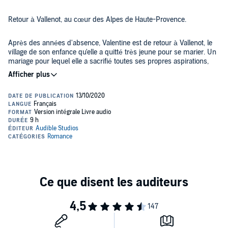
Retour à Vallenot, au cœur des Alpes de Haute-Provence.
Après des années d'absence, Valentine est de retour à Vallenot, le
village de son enfance qu'elle a quitté très jeune pour se marier. Un
mariage pour lequel elle a sacrifié toutes ses propres aspirations,
obnubilée par l'idée de construire une "famille", loin du schéma
familial, de sa mère et sa grand-mère qui ont élevés leurs enfants
seules. Mais c'est bien seule que Valentine revient aujourd'hui, ou
En cette période de fêtes, elle va croiser le chemin d'un Anglais
plutôt, uniquement accompagnée de son fils adolescent, car le mari,
récemment installé au village, de Rémi, qu'elle n'avait pas vu depuis
lui, a préféré continuer sa route avec une jeunette...
des années... et d'une vieille photo représentant un beau jeune
homme marocain, qui aurait vécu à Vallenot dans les années
50/60, avant de disparaître du jour au lendemain...
©2020 Leduc.s (P)2020 Audible Studios