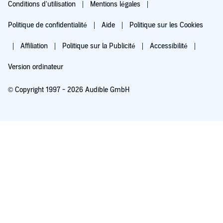
Conditions d'utilisation
Mentions légales
Politique de confidentialité
Aide
Politique sur les Cookies
Affiliation
Politique sur la Publicité
Accessibilité
Version ordinateur
© Copyright 1997 - 2026 Audible GmbH
Essayez pour 0,00 €
Renouvellement automatique à 5,99 €/mois après 30 jours. Annulation possible
chaque mois.