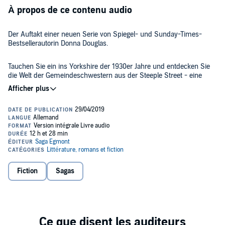
À propos de ce contenu audio
Der Auftakt einer neuen Serie von Spiegel- und Sunday-Times-
Bestsellerautorin Donna Douglas.
Tauchen Sie ein ins Yorkshire der 1930er Jahre und entdecken Sie
die Welt der Gemeindeschwestern aus der Steeple Street - eine
Geschichte der großen Gefühle und brisanten Geheimnisse, erzählt
mit wunderbar nostalgischem Charme.
Die ehrgeizige junge Krankenschwester Agnes Sheridan hatte eine
hoffnungsvolle Zukunft vor sich, als ein folgenschwerer Fehler ihre
Träume jäh platzen ließ. Nachdem Sie ihre große Liebe und den
Respekt ihrer Familie verloren hat, kommt sie nach Leeds, um dort
als Gemeindeschwester einen Neuanfang zu wagen.
Doch die Arbeit der Gemeindeschwestern unterscheidet sich weit
Fiction
Sagas
mehr von dem, was Agnes zuvor an einem Londoner Krankenhaus
gelernt hat, als sie je vermutet hätte. Denn Agnes soll sich
ausgerechnet um die Patienten in Quarry Hill kümmern - einem der
berüchtigtsten Viertel der Gegend, wo die Menschen in äußerster
Armut leben. Bevor Agnes diese neue Herausforderung annehmen
Wird es Agnes gelingen, ihr Vertrauen doch noch zu gewinnen? Und
kann, muss sie zunächst das Vertrauen ihrer neuen Patienten