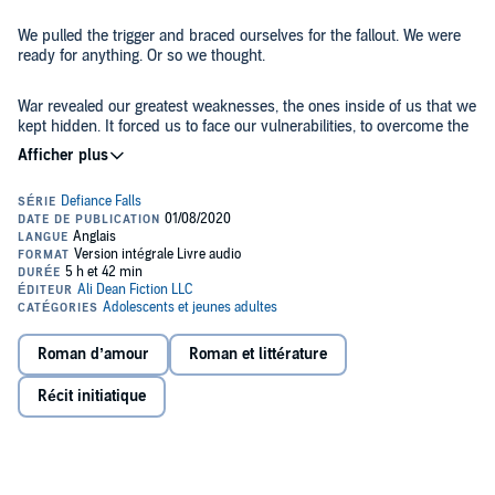
We pulled the trigger and braced ourselves for the fallout. We were
ready for anything. Or so we thought.
War revealed our greatest weaknesses, the ones inside of us that we
kept hidden. It forced us to face our vulnerabilities, to overcome the
battles within that threatened to hold us prisoner.
Enemies came in all forms, but so did strength. As a united front,
we were unstoppable. Our power came from each other, and our
greatest weapon was about to be unleashed.
©2019 Ali Dean (P)2020 Ali Dean
Roman d’amour
Roman et littérature
Récit initiatique