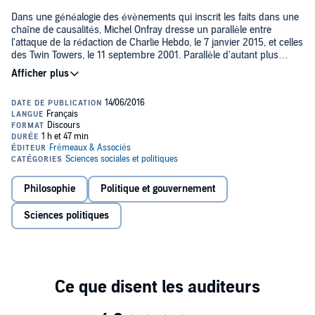
Dans une généalogie des évènements qui inscrit les faits dans une
chaîne de causalités, Michel Onfray dresse un parallèle entre
l'attaque de la rédaction de Charlie Hebdo, le 7 janvier 2015, et celles
des Twin Towers, le 11 septembre 2001. Parallèle d'autant plus
pertinent qu'il est prémonitoire des attentats de novembre 2015 et
Introduction ;
de mars 2016 à Bruxelles.
Le temps médiatique est sans passé ;
Au-delà du simple pathos généralement exposé dans les media, le
philosophe analyse ces évènements au travers du prisme des
Rétablir une pensée dialectique de l'événement ;
civilisations, entrées dans une nouvelle ère de croisades. Michel
Onfray met à nu les stratégies politiques de la guerre et de la
Les grandes interrogations nécessaires ;
conquête, dont les conséquences, longtemps restées voilées et
©2016 Frémeaux & Associés (P)2016 Frémeaux & Associés
Voir et comprendre les faits ;
lointaines, viennent aujourd'hui frapper les Français sur leur sol.
Philosophie
Politique et gouvernement
Le 11 septembre 2001 ;
La réponse guerrière américaine ;
Sciences politiques
Ben Laden voulait une guerre de civilisation ;
Les interventions militaires dans le monde musulman ;
Les territoires de l'Oumma ;
Une nouvelle époque de croisades ;