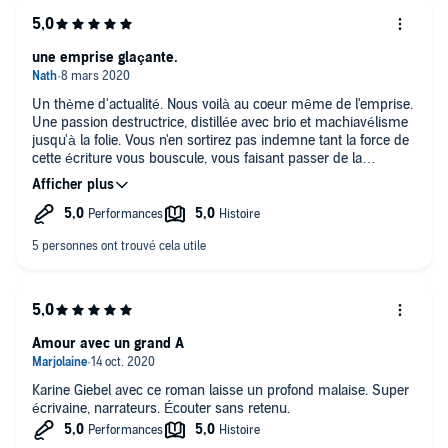
s'aimer, ne font en fait que ce détruire avec passion et
intensité. Et c'est parfois éprouvant d'écouter cette histoire en
tant que femme.
une emprise glaçante.
En conclusion, j'ai aimé et détesté ce livre...
Un thème d'actualité. Nous voilà au coeur même de l'emprise.
Une passion destructrice, distillée avec brio et machiavélisme
jusqu'à la folie. Vous n'en sortirez pas indemne tant la force de
cette écriture vous bouscule, vous faisant passer de la
compassion à la condamnation. bravo aux 2 lecteurs
Amour avec un grand A
Karine Giebel avec ce roman laisse un profond malaise. Super
écrivaine, narrateurs. Écouter sans retenu.