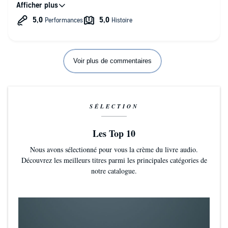
La description d'une passion, déchirante, toxique entre un
homme et une femme que l'on comprend, plaint, puis déteste,
jusqu'à ce que la mort les sépare, nous plonge en apnée dans
les méandres de la folie douce, dure, brute.
Un genre que j'apprécie mais qui ne plaira pas à tous. Surtout
Voir plus de commentaires
en Audio, quel suspense !!!
L'auteure m'épate de livre en livre, je n'ai donc pas fini de la
suivre.
SÉLECTION
Les Top 10
Nous avons sélectionné pour vous la crème du livre audio.
Découvrez les meilleurs titres parmi les principales catégories de
notre catalogue.