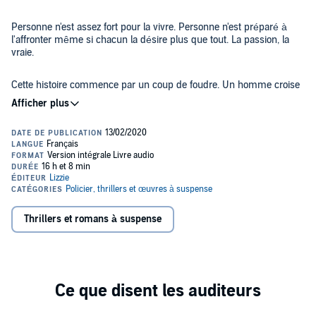
Personne n'est assez fort pour la vivre. Personne n'est préparé à
l'affronter même si chacun la désire plus que tout. La passion, la
vraie.
Cette histoire commence par un coup de foudre. Un homme croise
le regard d'une femme et sa vie bascule. Une sensation de surprise,
d'euphorie, mais bien vite l'obsession et le mal être lorsque l'autre
n'est pas à vos côtés... ou ne partage pas les mêmes sentiments.
"Je ne sais pas encore vraiment ce qui s'est passé. Pourquoi on
dérape, un jour. Et pourquoi on glisse lentement vers l'enfer.
Laetitia... Tu ne me pardonneras jamais."
Cette nuit c'est le grand patron des stups, Richard Menainville, qui
Thrillers et romans à suspense
doit se confesser de son addiction et répondre de ses actes dans
une salle d'interrogatoire. Que s'est-il réellement passé entre lui et
son lieutenant, Laetitia Graminsky ?
Extrême.