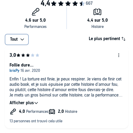
Sans limite.
Sans règles.
Cette histoire se terminera mal, forcément. Car c'est celle d'un
maître chanteur. Un maître devenu esclave... Esclave de cette chose
fabuleuse et fatale. La passion, la vraie.
Le plus pertinent
Tout
©2019 Belfond, un département Place des Éditeurs (P)2020 Lizzie,
un département d’Univers Poche, Paris
Follie dure...
Enfin ! La torture est finie, je peux respirer. Je viens de finir cet
audio book, et je suis épuisée par cette histoire d'amour fou,
ou plutôt, cette histoire d'amour entre fous devrais-je dire.
Je mets un gros bémol sur cette histoire, car la performance
des liseurs est exceptionnelle, donnant vraiment corps à ces
personnages tragiques et extrêmes, un peu trop extrêmes
pour moi d'ailleurs... J'ai d'abord été intriguée et attrapée par
cette histoire, puis, au fil des chapitres, j'étais tour à tour
choquée par le comportement de l'homme, et outrée par les
réactions de la femme, et vice et versa... Je ne vais rien spoilier,
mais sachez que cet homme et cette femme qui disent