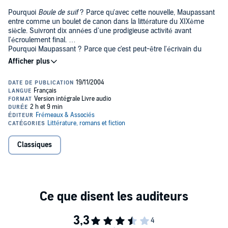
Pourquoi
Boule de suif
? Parce qu'avec cette nouvelle, Maupassant
entre comme un boulet de canon dans la littérature du XIXème
siècle. Suivront dix années d'une prodigieuse activité avant
l'écroulement final.
Pourquoi Maupassant ? Parce que c'est peut-être l'écrivain du
Boule de suif,
XIXème siècle qui a le mieux résisté à l'érosion du temps. C'est
aussi celui qui a la plus grande audience internationale. Surtout, sa
Jadis,
prose est si accordée au souffle qu'elle semble faite pour être lue.
Une partie de campagne
est un classique dont Renoir tirera le film
Une partie de campagne,
que tout cinéphile admire.
Le mariage du lieutenant Laré.
L'auteur
Né en Normandie en 1850,
Maupassant
vit ses jeunes années, seul
Classiques
avec sa mère séparée de son mari. De 1871 à 1880, il occupe de
petits emplois dans différents ministères, tout en apprenant le
métier d'écrivain auprès de Flaubert, ami d'enfance de sa mère.
C'est une nouvelle,
Boule de Suif
, qui lui vaut ses premiers succès.
Il s'élève tout d'un coup au premier plan de l'actualité littéraire. De
1880 à 1891, il publie environ trois cents nouvelles et contes réunis
en dix-huit volumes, ainsi que six romans. Il meurt fou en 1893, âgé
de quarante-trois ans.