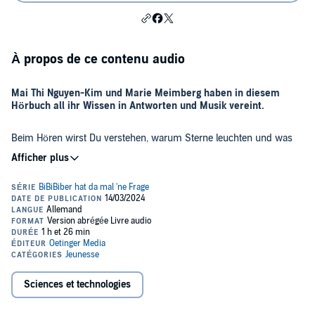
À propos de ce contenu audio
Mai Thi Nguyen-Kim und Marie Meimberg haben in diesem
Hörbuch all ihr Wissen in Antworten und Musik vereint.
Beim Hören wirst Du verstehen, warum Sterne leuchten und was
das mit tanzenden Teilchen, Luftdruck und Wärme zu tun hat. Mit
dem Kohlenstoff-Kreislauf des Lebens, CO2 und Pflanzen. Mit der
Entstehung des Universums, der Milchstraße und unserer Welt. Du
wirst verstehen: Bei dieser kleinen Frage geht es um Leben und Tod.
Und um Bausteine, die in Sternen entstehen. Bausteine, aus denen
Eine außergewöhnliche Audio-Fassung mit Liedern der BiBiBiber-
alles auf dieser Erde gebaut ist. Auch wir. Denn wir sind aus
Band.
Sternenstaub. Wir schauen nicht nur in den Sternenhimmel. Wir
sind ein Teil davon.
Gesprochen von den Autorinnen.
Sciences et technologies
Reise mit Marie und Mai zum Ursprung des Universums – und
erlebe Erstaunliches!