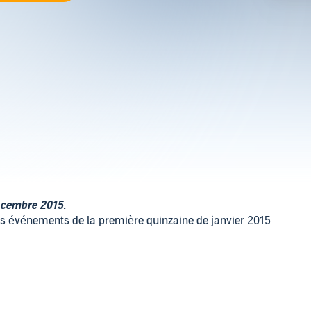
 décembre 2015.
 les événements de la première quinzaine de janvier 2015
sûr dominée par l'attentat contre Charlie Hebdo et les
ier Porte chronique les événements avec sa verve
décembre pour une dose quotidienne d'humour décapant