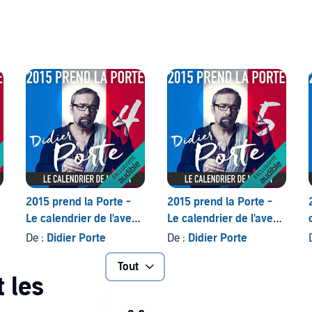
gratuit et en exclusivité sur Audible. Bonne écoute !
Audible et est uniquement disponible en
homaslaisne (P)2015 Audible Studios
2015 prend la Porte -
2015 prend la Porte -
t
Le calendrier de l'avent
Le calendrier de l'avent
du 15 au 28 février
du 1er au 15 mars 2015
De :
Didier Porte
De :
Didier Porte
2015
Tout