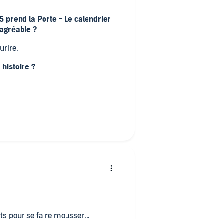
5 prend la Porte - Le calendrier
 agréable ?
urire.
 histoire ?
bien des raisons néanmoins M.
d'une manière trés intéressante.
its pour se faire mousser...