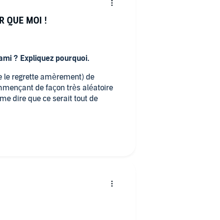
R QUE MOI !
mi ? Expliquez pourquoi.
e le regrette amèrement) de
ommençant de façon très aléatoire
 me dire que ce serait tout de
'ordre chronologique de leur
te L'Homme aux cercles bleus et les
oirs taggés sur les portes de "Pars
"cercles bleus" de "l'homme aux
bir un copié collé facile. Bref, je
écouter mais ne faites pas la même
s dans l'ordre. L'impression de déjà