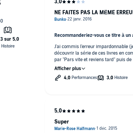
NE FAITES PAS LA MËME ERREU
Recommanderiez-vous ce titre à un a
J'ai commis l'erreur impardonnable (j
découvrir la série de ces livres en c
par "Pars vite et reviens tard" puis de
même bien d'écouter ces livres dans l
parution. Et là, en ce moment, j'écou
similitudes sont agaçantes ... Les 4 n
vite et reviens Tard", font place aux 
cercles bleus" et j'ai l'impression de su
vais prendre sur moi et continuer d'
erreur que moi, écoutez bien les livre
entendu sera moins désagréable.
Super