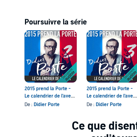
dans ce calendrier de l'avent pas comme les autres, 
L'extrait proposé représente l'intégralité de l'œuvre.
Poursuivre la série
>> Cet podcast vous est proposé en exclusivité par 
téléchargement.©2015 Didier Porte. Photographe : t
2015 prend la Porte -
2015 prend la Porte -
Le calendrier de l'avent
Le calendrier de l'aven
du 16 au 31 janvier
du 1er au 14 février
De :
Didier Porte
De :
Didier Porte
2015
2015