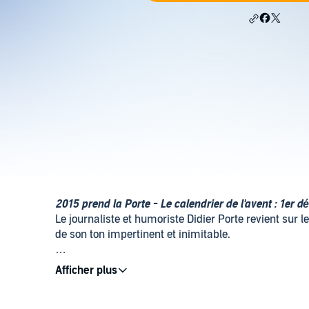
2015 prend la Porte - Le calendrier de l'avent : 1er
Le journaliste et humoriste Didier Porte revient sur
de son ton impertinent et inimitable.
L'actualité des premières semaines de 2015 fut bien 
nombreuses réactions en France et à l'étranger. Did
légendaire. Retrouvez-le chaque jour jusqu'au 24 