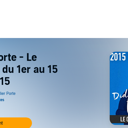
orte - Le
 du 1er au 15
015
nt