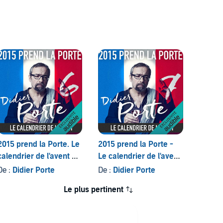
2015 prend la Porte. Le
2015 prend la Porte -
2015 p
calendrier de l'avent du
Le calendrier de l'avent
Le cal
16 au 31 mars 2015
du 1er au 15 avril 2015
du 16 
De :
Didier Porte
De :
Didier Porte
De :
Di
Le plus pertinent