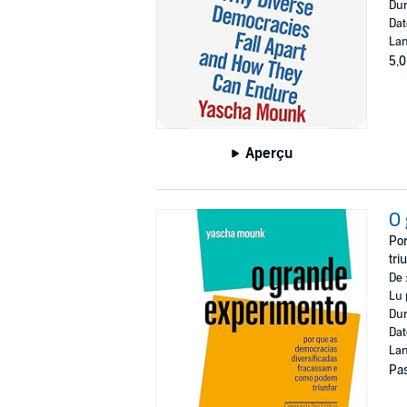
Dur
Dat
Lan
5,0
Aperçu
O 
Por
tri
De 
Lu 
Dur
Dat
Lan
Pas