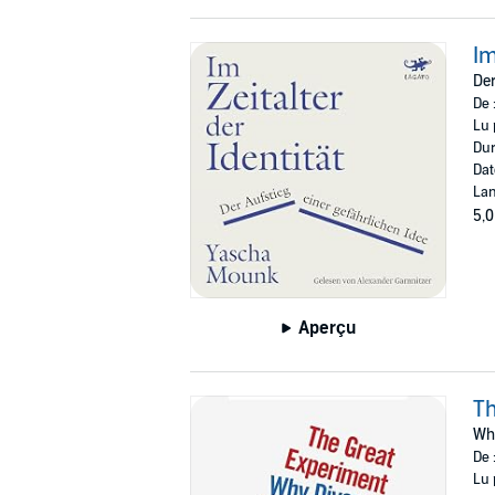
Im
Der
De 
Lu 
Dur
Dat
Lan
5,0
Aperçu
Th
Wh
De 
Lu 