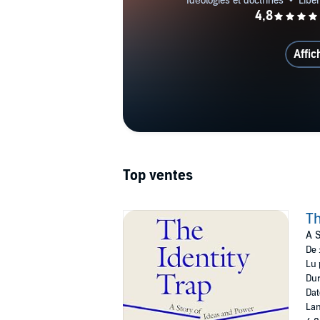
Affic
Top ventes
Th
A S
De 
Lu 
Dur
Dat
Lan