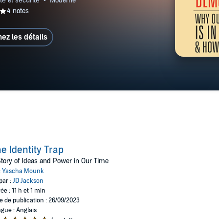
hez les détails
e Identity Trap
tory of Ideas and Power in Our Time
:
Yascha Mounk
par :
JD Jackson
ée : 11 h et 1 min
e de publication : 26/09/2023
gue : Anglais