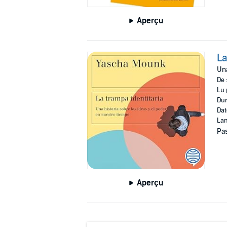
Aperçu
La
Una
De 
Lu 
Dur
Dat
Lan
Pas
Aperçu