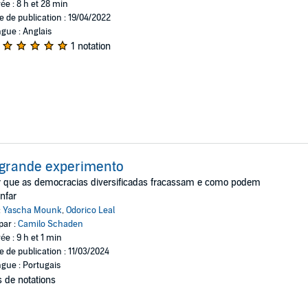
ée : 8 h et 28 min
e de publication : 19/04/2022
gue : Anglais
1 notation
grande experimento
 que as democracias diversificadas fracassam e como podem
unfar
:
Yascha Mounk
,
Odorico Leal
par :
Camilo Schaden
ée : 9 h et 1 min
e de publication : 11/03/2024
gue : Portugais
 de notations