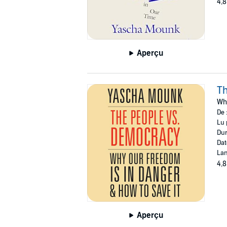
4,8
Aperçu
Th
Why
De 
Lu 
Dur
Dat
Lan
4,8
Aperçu