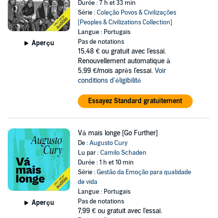
Durée : 7 h et 33 min
Série :
Coleção Povos & Civilizações
[Peoples & Civilizations Collection]
Langue : Portugais
Pas de notations
Aperçu
15,48 €
ou gratuit avec l'essai.
Renouvellement automatique à
5,99 €/mois après l'essai.
Voir
conditions d'éligibilité
Essayez Standard gratuitement
Vá mais longe [Go Further]
De :
Augusto Cury
Lu par :
Camilo Schaden
Durée : 1 h et 10 min
Série :
Gestão da Emoção para qualidade
de vida
Langue : Portugais
Pas de notations
Aperçu
7,99 €
ou gratuit avec l'essai.