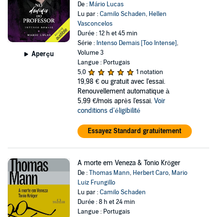
De :
Mário Lucas
Lu par :
Camilo Schaden
,
Hellen
Vasconcelos
Durée : 12 h et 45 min
Série :
Intenso Demais [Too Intense]
,
Volume 3
Aperçu
Langue : Portugais
5,0
1 notation
19,98 €
ou gratuit avec l'essai.
Renouvellement automatique à
5,99 €/mois après l'essai.
Voir
conditions d'éligibilité
Essayez Standard gratuitement
A morte em Veneza & Tonio Kröger
De :
Thomas Mann
,
Herbert Caro
,
Mario
Luiz Frungillo
Lu par :
Camilo Schaden
Durée : 8 h et 24 min
Langue : Portugais