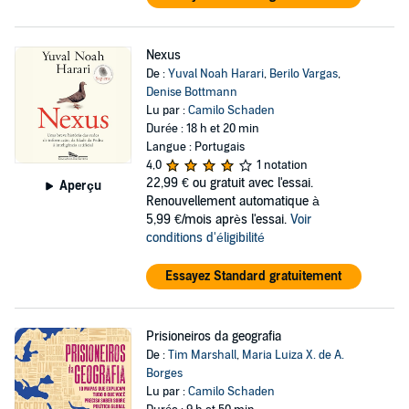
Nexus
De :
Yuval Noah Harari
,
Berilo Vargas
,
Denise Bottmann
Lu par :
Camilo Schaden
Durée : 18 h et 20 min
Langue : Portugais
4,0
1 notation
22,99 €
ou gratuit avec l'essai.
Aperçu
Renouvellement automatique à
5,99 €/mois après l'essai.
Voir
conditions d'éligibilité
Essayez Standard gratuitement
Prisioneiros da geografia
De :
Tim Marshall
,
Maria Luiza X. de A.
Borges
Lu par :
Camilo Schaden