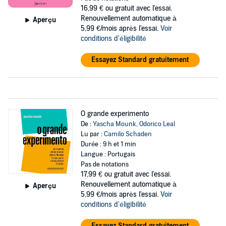
16,99 €
ou gratuit avec l'essai.
Renouvellement automatique à
Aperçu
5,99 €/mois après l'essai.
Voir
conditions d'éligibilité
Essayez Standard gratuitement
O grande experimento
De :
Yascha Mounk
,
Odorico Leal
Lu par :
Camilo Schaden
Durée : 9 h et 1 min
Langue : Portugais
Pas de notations
17,99 €
ou gratuit avec l'essai.
Renouvellement automatique à
Aperçu
5,99 €/mois après l'essai.
Voir
conditions d'éligibilité
Essayez Standard gratuitement