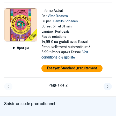
Inferno Astral
De :
Vítor Dicastro
Lu par :
Camilo Schaden
Durée : 5 h et 31 min
Langue : Portugais
Pas de notations
14,99 €
ou gratuit avec l'essai.
Renouvellement automatique à
Aperçu
5,99 €/mois après l'essai.
Voir
conditions d'éligibilité
Essayez Standard gratuitement
Page 1 de 2
Page précédente
Page 
Saisir un code promotionnel