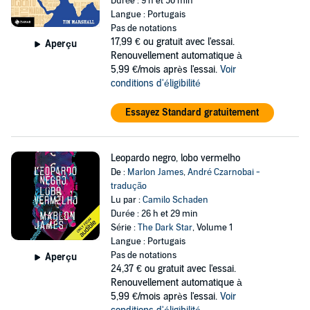
Durée : 9 h et 50 min
Langue : Portugais
Pas de notations
17,99 €
ou gratuit avec l'essai.
Aperçu
Renouvellement automatique à
5,99 €/mois après l'essai.
Voir
conditions d'éligibilité
Essayez Standard gratuitement
Leopardo negro, lobo vermelho
De :
Marlon James
,
André Czarnobai -
tradução
Lu par :
Camilo Schaden
Durée : 26 h et 29 min
Série :
The Dark Star
, Volume 1
Langue : Portugais
Pas de notations
Aperçu
24,37 €
ou gratuit avec l'essai.
Renouvellement automatique à
5,99 €/mois après l'essai.
Voir