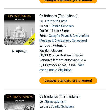
Os Indianos [The Indians]
De :
Florência Costa
Lu par :
Camilo Schaden
Durée : 14 h et 48 min
Série :
Coleção Povos & Civilizações
[Peoples & Civilizations Collection]
Langue : Portugais
Pas de notations
Aperçu
20,99 €
ou gratuit avec l'essai.
Renouvellement automatique à
5,99 €/mois après l'essai.
Voir
conditions d'éligibilité
Essayez Standard gratuitement
Os Iranianos [The Iranians]
De :
Samy Adghirni
Lu par :
Camilo Schaden