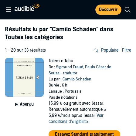
Découvrir
Résultats lu par
"Camilo Schaden"
dans
Toutes les catégories
1 - 20 sur 33 résultats
Populaire
Filtre
Totem e Tabu
De :
Sigmund Freud
,
Paulo César de
Souza - tradutor
Lu par :
Camilo Schaden
Durée : 6 h
Langue : Portugais
Pas de notations
15,99 €
ou gratuit avec l'essai.
Aperçu
Renouvellement automatique à
5,99 €/mois après l'essai.
Voir
conditions d'éligibilité
Essayez Standard gratuitement