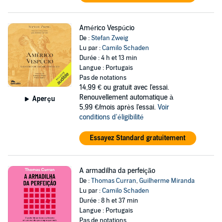
Américo Vespúcio
De :
Stefan Zweig
Lu par :
Camilo Schaden
Durée : 4 h et 13 min
Langue : Portugais
Pas de notations
14,99 €
ou gratuit avec l'essai.
Renouvellement automatique à
Aperçu
5,99 €/mois après l'essai.
Voir
conditions d'éligibilité
Essayez Standard gratuitement
A armadilha da perfeição
De :
Thomas Curran
,
Guilherme Miranda
Lu par :
Camilo Schaden
Durée : 8 h et 37 min
Langue : Portugais
Pas de notations