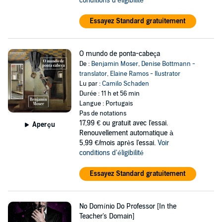
conditions d'éligibilité
Essayez Standard gratuitement
O mundo de ponta-cabeça
De :
Benjamin Moser
,
Denise Bottmann -
translator
,
Elaine Ramos - Ilustrator
Lu par :
Camilo Schaden
Durée : 11 h et 56 min
Langue : Portugais
Pas de notations
17,99 €
ou gratuit avec l'essai.
Aperçu
Renouvellement automatique à
5,99 €/mois après l'essai.
Voir
conditions d'éligibilité
Essayez Standard gratuitement
No Domínio Do Professor [In the
Teacher's Domain]