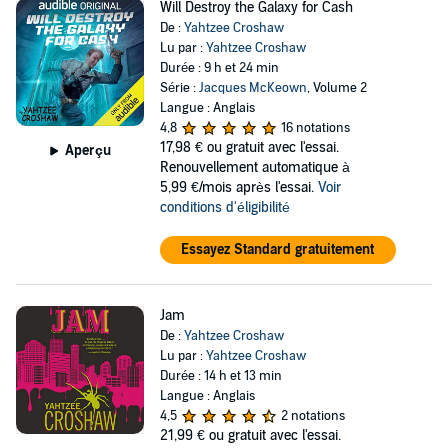
Will Destroy the Galaxy for Cash
De :
Yahtzee Croshaw
Lu par :
Yahtzee Croshaw
Durée : 9 h et 24 min
Série :
Jacques McKeown
, Volume 2
Langue : Anglais
4,8
16 notations
17,98 €
ou gratuit avec l'essai.
Aperçu
Renouvellement automatique à
5,99 €/mois après l'essai.
Voir
conditions d'éligibilité
Essayez Standard gratuitement
Jam
De :
Yahtzee Croshaw
Lu par :
Yahtzee Croshaw
Durée : 14 h et 13 min
Langue : Anglais
4,5
2 notations
21,99 €
ou gratuit avec l'essai.