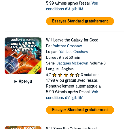
5,99 €/mois après l'essai.
Voir
conditions d'éligibilité
Essayez Standard gratuitement
Will Leave the Galaxy for Good
De :
Yahtzee Croshaw
Lu par :
Yahtzee Croshaw
Durée : 9 h et 50 min
Série :
Jacques McKeown
, Volume 3
Langue : Anglais
4,7
3 notations
17,98 €
ou gratuit avec l'essai.
Aperçu
Renouvellement automatique à
5,99 €/mois après l'essai.
Voir
conditions d'éligibilité
Essayez Standard gratuitement
Will Save the Galaxy for Food