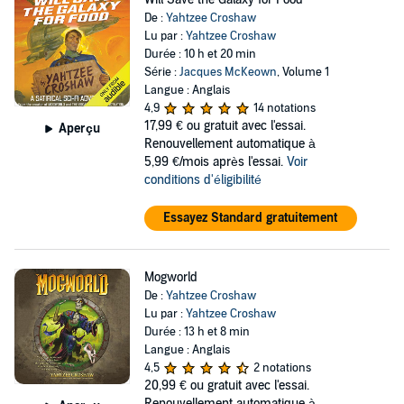
De :
Yahtzee Croshaw
Lu par :
Yahtzee Croshaw
Durée : 10 h et 20 min
Série :
Jacques McKeown
, Volume 1
Langue : Anglais
4,9
14 notations
17,99 €
ou gratuit avec l'essai.
Aperçu
Renouvellement automatique à
5,99 €/mois après l'essai.
Voir
conditions d'éligibilité
Essayez Standard gratuitement
Mogworld
De :
Yahtzee Croshaw
Lu par :
Yahtzee Croshaw
Durée : 13 h et 8 min
Langue : Anglais
4,5
2 notations
20,99 €
ou gratuit avec l'essai.
Renouvellement automatique à