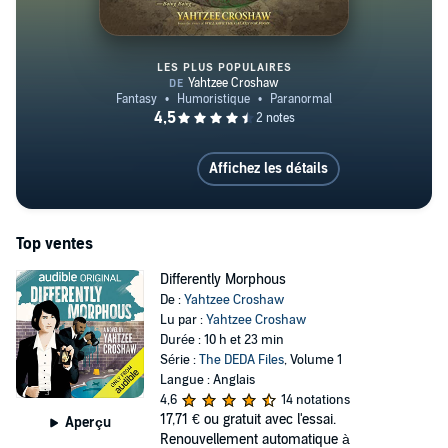
LES PLUS POPULAIRES
Mogworld
Affichez les détails
Top ventes
Differently Morphous
De :
Yahtzee Croshaw
Lu par :
Yahtzee Croshaw
Durée : 10 h et 23 min
Série :
The DEDA Files
, Volume 1
Langue : Anglais
4,6
14 notations
17,71 €
ou gratuit avec l'essai.
Aperçu
Renouvellement automatique à