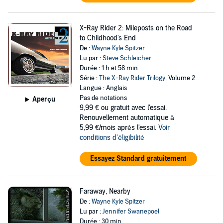
X-Ray Rider 2: Mileposts on the Road
to Childhood's End
De :
Wayne Kyle Spitzer
Lu par :
Steve Schleicher
Durée : 1 h et 58 min
Série :
The X-Ray Rider Trilogy
, Volume 2
Langue : Anglais
Pas de notations
Aperçu
9,99 €
ou gratuit avec l'essai.
Renouvellement automatique à
5,99 €/mois après l'essai.
Voir
conditions d'éligibilité
Essayez Standard gratuitement
Faraway, Nearby
De :
Wayne Kyle Spitzer
Lu par :
Jennifer Swanepoel
Durée : 30 min