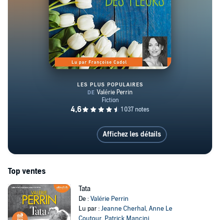
LES PLUS POPULAIRES
Changer l'eau des fleurs
Affichez les détails
Top ventes
Tata
De :
Valérie Perrin
Lu par :
Jeanne Cherhal
,
Anne Le
Coutour
,
Patrick Mancini