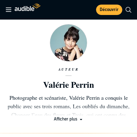
Découvrir
AUTEUR
Valérie Perrin
Photographe et scénariste, Valérie Perrin a conquis le
public avec ses trois romans, Les oubliés du dimanche,
Changer l’eau des fleurs et Trois, qui ont connu des
Afficher plus
succès mondiaux (traduits dans une trentaine de pays),
totalisant plusieurs millions de ventes. En 2018, elle a