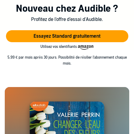
obtenu le Prix des Maisons de la Presse et le Prix des
Nouveau chez Audible ?
Libraires au livre de poche ; en 2019, le Prix des
Profitez de l'offre d'essai d'Audible.
Lecteurs.
Essayez Standard gratuitement
Utilisez vos identifiants
5,99 € par mois après 30 jours. Possibilité de résilier l'abonnement chaque
mois.