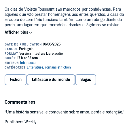
Os dias de Violette Toussaint são marcados por confidências. Para
aqueles que vão prestar homenagens aos entes queridos, a casa da
zeladora do cemitério funciona também como um abrigo diante da
perda, um lugar em que memórias, risadas e lágrimas se misturam
a xícaras de café ou taças de vinho. Com a pequena equipe de
coveiros e o padre da região, Violette forma uma família peculiar.
Com quase cinquenta anos, a zeladora coleciona fantasmas — uma
Mas como ela chegou a esse mundo onde o trágico e o excêntrico
infância conturbada, um marido desaparecido e feridas ainda mais
se combinam?
profundas —, mas encontra conforto entre os rituais e as flores de
seu cemitério. Sua rotina é interrompida, no entanto, pela chegada
de Julien Seul, um homem que insiste em deixar as cinzas da mãe
no túmulo de um completo desconhecido. Logo fica claro que essa
À medida que os laços entre os vivos e os mortos são expostos,
atitude estranha está ligada ao passado difícil de Violette, e esse
acompanhamos a história dessa mulher que acredita de forma
encontro promete desenterrar sentimentos há muito esquecidos.
obstinada na felicidade, mesmo após tantas provações. Com sua
Fiction
Littérature du monde
Sagas
comovente e poética ode ao cotidiano, Água fresca para as flores é
um relato íntimo e atemporal sobre a capacidade de redenção do
amor.
Please note: This audiobook is in Portuguese.
Commentaires
©2018 Éditions Albin Michel (P)2018 Editora Intrínseca Ltda.
“Uma história sensível e comovente sobre amor, perda e redenção.”
Publishers Weekly