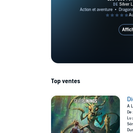
Affic
Top ventes
Di
A 
De 
Lu 
Sér
Dur