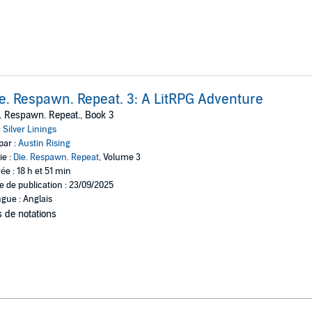
e. Respawn. Repeat. 3: A LitRPG Adventure
. Respawn. Repeat., Book 3
:
Silver Linings
par :
Austin Rising
ie :
Die. Respawn. Repeat
, Volume 3
ée : 18 h et 51 min
e de publication : 23/09/2025
gue : Anglais
 de notations