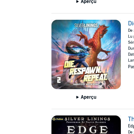
Aperçu
Di
De 
Lu 
Sér
Dur
Dat
Lan
Pas
Aperçu
Th
Edg
De 