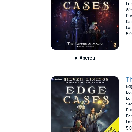
Lu 
Sér
Dur
Dat
Lan
5,0
Aperçu
Th
Edg
De 
Lu 
Sér
Dur
Dat
Lan
5,0