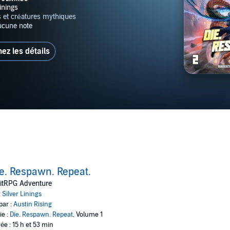
hez les détails
e. Respawn. Repeat.
LitRPG Adventure
:
Silver Linings
par :
Austin Rising
ie :
Die. Respawn. Repeat
, Volume 1
ée : 15 h et 53 min