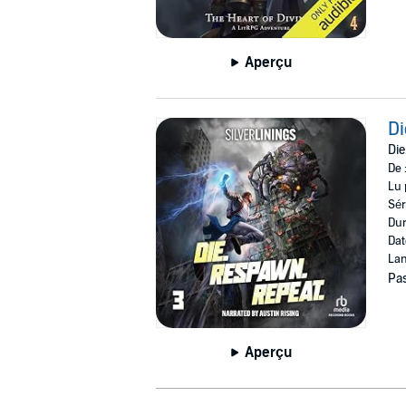
Aperçu
Di
Die
De 
Lu 
Sér
Dur
Dat
Lan
Pas
Aperçu