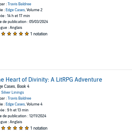
par :
Travis Baldree
ie :
Edge Cases
, Volume 2
ée : 14 h et 17 min
e de publication : 05/03/2024
gue : Anglais
1 notation
e Heart of Divinity: A LitRPG Adventure
e Cases, Book 4
:
Silver Linings
par :
Travis Baldree
ie :
Edge Cases
, Volume 4
ée : 9 h et 13 min
e de publication : 12/11/2024
gue : Anglais
1 notation