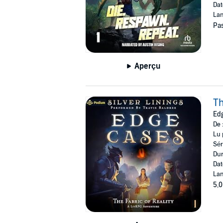
Dat
Lan
Pas
Aperçu
Th
Edg
De 
Lu 
Sér
Dur
Dat
Lan
5,0