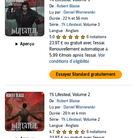
De :
Robert Blaise
Lu par :
Daniel Wisniewski
Durée : 22 h et 56 min
Série :
1% Lifesteal
, Volume 3
Langue : Anglais
5,0
6 notations
23,97 €
ou gratuit avec l'essai.
Aperçu
Renouvellement automatique à
5,99 €/mois après l'essai.
Voir
conditions d'éligibilité
Essayez Standard gratuitement
1% Lifesteal, Volume 2
De :
Robert Blaise
Lu par :
Daniel Wisniewski
Durée : 20 h et 4 min
Série :
1% Lifesteal
, Volume 2
Langue : Anglais
4,7
6 notations
23,97 €
ou gratuit avec l'essai.