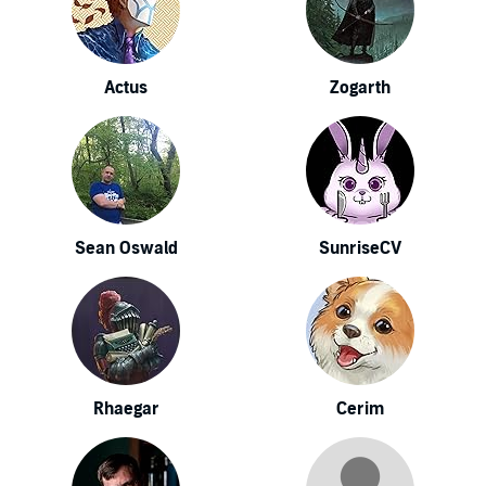
Actus
Zogarth
Sean Oswald
SunriseCV
Rhaegar
Cerim