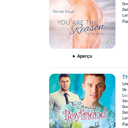
Dur
Dat
Lan
Pas
Aperçu
Th
Lov
De 
Lu 
Sér
Dur
Dat
Lan
Pas