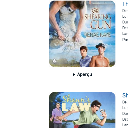
T
De 
Lu 
Dur
Dat
Lan
Pas
Aperçu
S
De 
Lu 
Dur
Dat
Lan