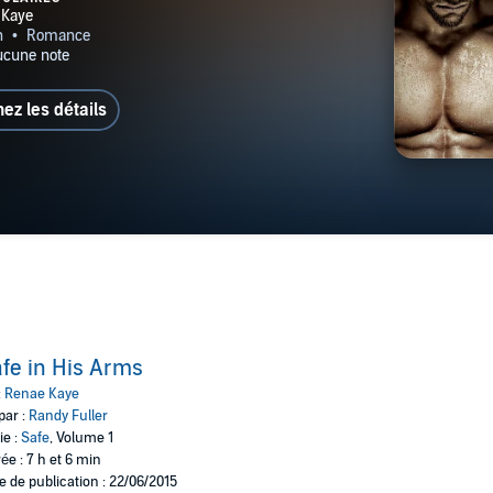
hez les détails
fe in His Arms
:
Renae Kaye
par :
Randy Fuller
ie :
Safe
, Volume 1
ée : 7 h et 6 min
e de publication : 22/06/2015