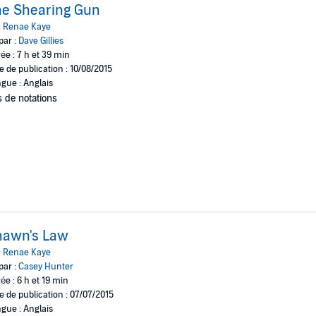
he Shearing Gun
:
Renae Kaye
par :
Dave Gillies
ée : 7 h et 39 min
e de publication : 10/08/2015
gue : Anglais
 de notations
hawn's Law
:
Renae Kaye
par :
Casey Hunter
ée : 6 h et 19 min
e de publication : 07/07/2015
gue : Anglais