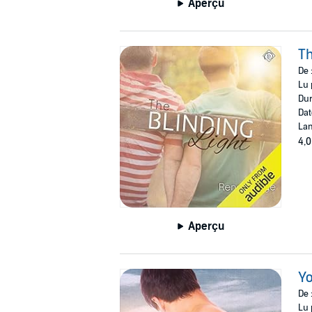
Aperçu
Th
De 
Lu 
Dur
Dat
Lan
4,0
Aperçu
Yo
De 
Lu 