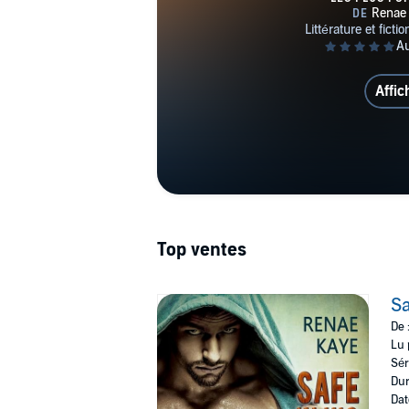
Affic
Top ventes
Sa
De 
Lu 
Sér
Dur
Dat