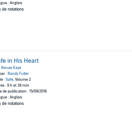
gue : Anglais
 de notations
fe in His Heart
:
Renae Kaye
par :
Randy Fuller
ie :
Safe
, Volume 2
ée : 9 h et 38 min
e de publication : 15/09/2016
gue : Anglais
 de notations