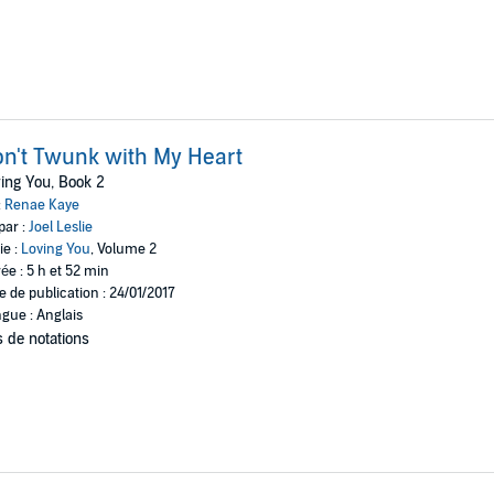
n't Twunk with My Heart
ing You, Book 2
:
Renae Kaye
par :
Joel Leslie
ie :
Loving You
, Volume 2
ée : 5 h et 52 min
e de publication : 24/01/2017
gue : Anglais
 de notations