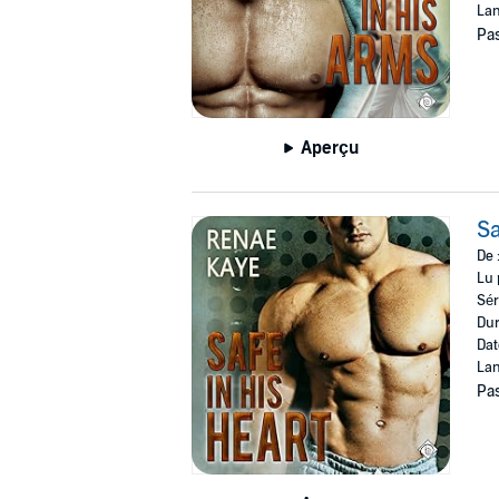
Lan
Pas
Aperçu
Sa
De 
Lu 
Sér
Dur
Dat
Lan
Pas