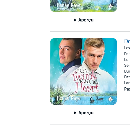
Aperçu
Do
Lov
De 
Lu 
Sér
Dur
Dat
Lan
Pas
Aperçu