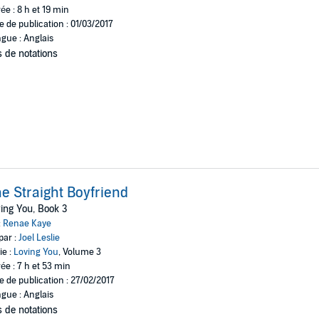
ée : 8 h et 19 min
e de publication : 01/03/2017
gue : Anglais
 de notations
e Straight Boyfriend
ing You, Book 3
:
Renae Kaye
par :
Joel Leslie
ie :
Loving You
, Volume 3
ée : 7 h et 53 min
e de publication : 27/02/2017
gue : Anglais
 de notations