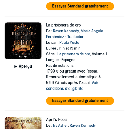
Essayez Standard gratuitement
La prisionera de oro
De :
Raven Kennedy
,
María Angulo
Fernández - Traductor
Lu par :
Paula Yuste
Durée : 11 h et 15 min
Série :
La prisionera de oro
, Volume 1
Langue : Espagnol
Pas de notations
Aperçu
17,99 €
ou gratuit avec l'essai.
Renouvellement automatique à
5,99 €/mois après l'essai.
Voir
conditions d'éligibilité
Essayez Standard gratuitement
April’s Fools
De :
Ivy Asher
,
Raven Kennedy