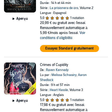
Durée : 14 h et 44 min
Série :
La prisionera de oro
, Volume 2
Langue : Espagnol
5,0
1 notation
Aperçu
20,99 €
ou gratuit avec l'essai.
Renouvellement automatique à
5,99 €/mois après l'essai.
Voir
conditions d'éligibilité
Essayez Standard gratuitement
Crimes of Cupidity
De :
Raven Kennedy
Lu par :
Melissa Schwairy
,
Aaron
Shedlock
Durée : 9 h et 57 min
Série :
Heart Hassle
, Volume 3
Langue : Anglais
5,0
1 notation
Aperçu
17,98 €
ou gratuit avec l'essai.
Renouvellement automatique à