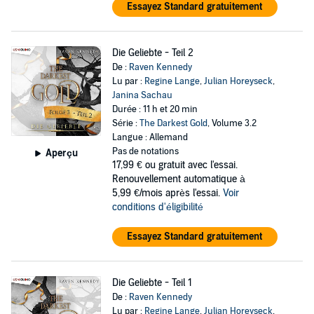
Essayez Standard gratuitement
Die Geliebte - Teil 2
De :
Raven Kennedy
Lu par :
Regine Lange
,
Julian Horeyseck
,
Janina Sachau
Durée : 11 h et 20 min
Série :
The Darkest Gold
, Volume 3.2
Langue : Allemand
Pas de notations
Aperçu
17,99 €
ou gratuit avec l'essai.
Renouvellement automatique à
5,99 €/mois après l'essai.
Voir
conditions d'éligibilité
Essayez Standard gratuitement
Die Geliebte - Teil 1
De :
Raven Kennedy
Lu par :
Regine Lange
,
Julian Horeyseck
,