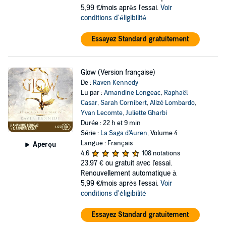
5,99 €/mois après l'essai.
Voir
conditions d'éligibilité
Essayez Standard gratuitement
Glow (Version française)
De :
Raven Kennedy
Lu par :
Amandine Longeac
,
Raphaël
Casar
,
Sarah Cornibert
,
Alizé Lombardo
,
Yvan Lecomte
,
Juliette Gharbi
Durée : 22 h et 9 min
Série :
La Saga d'Auren
, Volume 4
Langue : Français
Aperçu
4,6
108 notations
23,97 €
ou gratuit avec l'essai.
Renouvellement automatique à
5,99 €/mois après l'essai.
Voir
conditions d'éligibilité
Essayez Standard gratuitement