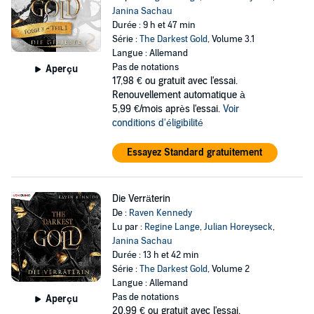
Janina Sachau
Durée : 9 h et 47 min
Série :
The Darkest Gold
, Volume 3.1
Langue : Allemand
Pas de notations
Aperçu
17,98 €
ou gratuit avec l'essai.
Renouvellement automatique à
5,99 €/mois après l'essai.
Voir
conditions d'éligibilité
Essayez Standard gratuitement
Die Verräterin
De :
Raven Kennedy
Lu par :
Regine Lange
,
Julian Horeyseck
,
Janina Sachau
Durée : 13 h et 42 min
Série :
The Darkest Gold
, Volume 2
Langue : Allemand
Pas de notations
Aperçu
20,99 €
ou gratuit avec l'essai.