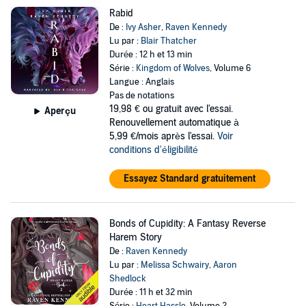
Rabid
De :
Ivy Asher
,
Raven Kennedy
Lu par :
Blair Thatcher
Durée : 12 h et 13 min
Série :
Kingdom of Wolves
, Volume 6
Langue : Anglais
Pas de notations
19,98 €
ou gratuit avec l'essai.
Aperçu
Renouvellement automatique à
5,99 €/mois après l'essai.
Voir
conditions d'éligibilité
Essayez Standard gratuitement
Bonds of Cupidity: A Fantasy Reverse
Harem Story
De :
Raven Kennedy
Lu par :
Melissa Schwairy
,
Aaron
Shedlock
Durée : 11 h et 32 min