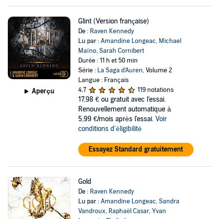
Glint (Version française)
De :
Raven Kennedy
Lu par :
Amandine Longeac
,
Michael
Maïno
,
Sarah Cornibert
Durée : 11 h et 50 min
Série :
La Saga d'Auren
, Volume 2
Langue : Français
4,7
119 notations
Aperçu
17,98 €
ou gratuit avec l'essai.
Renouvellement automatique à
5,99 €/mois après l'essai.
Voir
conditions d'éligibilité
Essayez Standard gratuitement
Gold
De :
Raven Kennedy
Lu par :
Amandine Longeac
,
Sandra
Vandroux
,
Raphaël Casar
,
Yvan