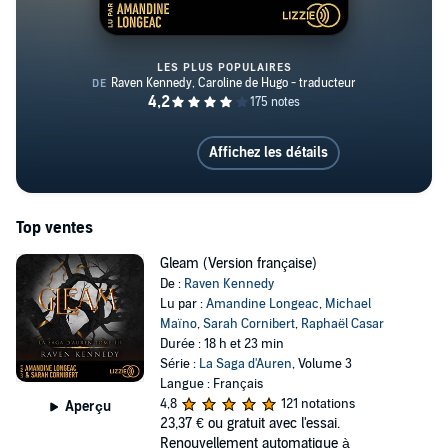
LES PLUS POPULAIRES
Gild (Version française)
Affichez les détails
Top ventes
Gleam (Version française)
De :
Raven Kennedy
Lu par :
Amandine Longeac
,
Michael
Maïno
,
Sarah Cornibert
,
Raphaël Casar
Durée : 18 h et 23 min
Série :
La Saga d'Auren
, Volume 3
Langue : Français
4,8
121 notations
Aperçu
23,37 €
ou gratuit avec l'essai.
Renouvellement automatique à