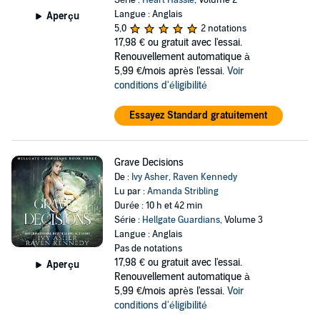
Série :
Heart Hassle
, Volume 2
Langue : Anglais
Aperçu
5,0
2 notations
17,98 €
ou gratuit avec l'essai.
Renouvellement automatique à
5,99 €/mois après l'essai.
Voir
conditions d'éligibilité
Essayez Standard gratuitement
Grave Decisions
De :
Ivy Asher
,
Raven Kennedy
Lu par :
Amanda Stribling
Durée : 10 h et 42 min
Série :
Hellgate Guardians
, Volume 3
Langue : Anglais
Pas de notations
17,98 €
ou gratuit avec l'essai.
Aperçu
Renouvellement automatique à
5,99 €/mois après l'essai.
Voir
conditions d'éligibilité