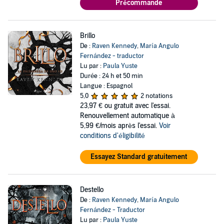
Précommande
Brillo
De :
Raven Kennedy
,
María Angulo
Fernández - traductor
Lu par :
Paula Yuste
Durée : 24 h et 50 min
Langue : Espagnol
5,0
2 notations
23,97 €
ou gratuit avec l'essai.
Renouvellement automatique à
5,99 €/mois après l'essai.
Voir
conditions d'éligibilité
Essayez Standard gratuitement
Destello
De :
Raven Kennedy
,
María Angulo
Fernández - Traductor
Lu par :
Paula Yuste