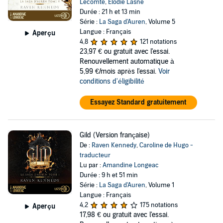
Lecomte
,
Elodie Lasne
Durée : 21 h et 13 min
Série :
La Saga d'Auren
, Volume 5
Langue : Français
Aperçu
4,8
121 notations
23,97 €
ou gratuit avec l'essai.
Renouvellement automatique à
5,99 €/mois après l'essai.
Voir
conditions d'éligibilité
Essayez Standard gratuitement
Gild (Version française)
De :
Raven Kennedy
,
Caroline de Hugo -
traducteur
Lu par :
Amandine Longeac
Durée : 9 h et 51 min
Série :
La Saga d'Auren
, Volume 1
Langue : Français
4,2
175 notations
Aperçu
17,98 €
ou gratuit avec l'essai.