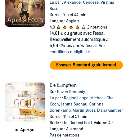
Lu par :
Alexander Cendese
,
Virginia
Rose
Durée : 7 h et 44 min
Langue : Anglais
4,0
2 notations
14,01 €
ou gratuit avec l'essai.
Renouvellement automatique à
5,99 €/mois après l'essai.
Voir
conditions d'éligibilité
Essayez Standard gratuitement
Die Kämpferin
De :
Raven Kennedy
Lu par :
Regine Lange
,
Michael-Che
Koch
,
Janina Sachau
,
Corinna
Dorenkamp
,
Martin Bross
,
Diana Gantner
Durée : 11 h et 57 min
Série :
The Darkest Gold
, Volume 4.2
Langue : Allemand
Aperçu
Pas de notations