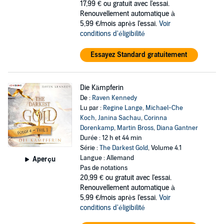
17,99 €
ou gratuit avec l'essai.
Renouvellement automatique à
5,99 €/mois après l'essai.
Voir
conditions d'éligibilité
Essayez Standard gratuitement
Die Kämpferin
De :
Raven Kennedy
Lu par :
Regine Lange
,
Michael-Che
Koch
,
Janina Sachau
,
Corinna
Dorenkamp
,
Martin Bross
,
Diana Gantner
Durée : 12 h et 44 min
Série :
The Darkest Gold
, Volume 4.1
Langue : Allemand
Aperçu
Pas de notations
20,99 €
ou gratuit avec l'essai.
Renouvellement automatique à
5,99 €/mois après l'essai.
Voir
conditions d'éligibilité