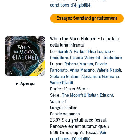
conditions d'éligibilité
Essayez Standard gratuitement
When the Moon Hatched - La ballata
della luna infranta
De :
Sarah A. Parker
,
Elisa Leonzio -
traduttore
,
Claudia Valentini - traduttore
Lu par :
Roberta Maraini
,
Davide
Farronato
,
Anna Mastino
,
Valeria Napoli
,
Stefania Giuliani
,
Alessandro Germano
,
Walter Rivetti
Aperçu
Durée : 19 h et 26 min
Série :
The Moonfall (Italian Edition)
,
Volume 1
Langue : Italien
Pas de notations
23,97 €
ou gratuit avec l'essai.
Renouvellement automatique à
5,99 €/mois après l'essai.
Voir
conditions d'éligibilité