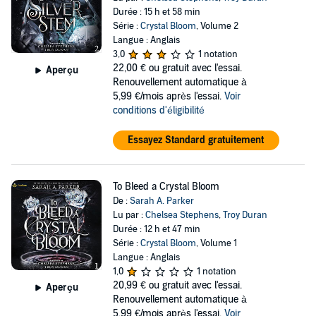
Durée : 15 h et 58 min
Série :
Crystal Bloom
, Volume 2
Langue : Anglais
3,0
1 notation
22,00 €
ou gratuit avec l'essai.
Aperçu
Renouvellement automatique à
5,99 €/mois après l'essai.
Voir
conditions d'éligibilité
Essayez Standard gratuitement
To Bleed a Crystal Bloom
De :
Sarah A. Parker
Lu par :
Chelsea Stephens
,
Troy Duran
Durée : 12 h et 47 min
Série :
Crystal Bloom
, Volume 1
Langue : Anglais
1,0
1 notation
20,99 €
ou gratuit avec l'essai.
Aperçu
Renouvellement automatique à
5,99 €/mois après l'essai.
Voir