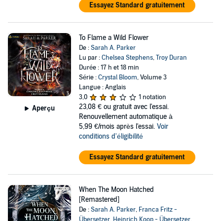
Essayez Standard gratuitement
To Flame a Wild Flower
De :
Sarah A. Parker
Lu par :
Chelsea Stephens
,
Troy Duran
Durée : 17 h et 18 min
Série :
Crystal Bloom
, Volume 3
Langue : Anglais
3,0
1 notation
23,08 €
ou gratuit avec l'essai.
Aperçu
Renouvellement automatique à
5,99 €/mois après l'essai.
Voir
conditions d'éligibilité
Essayez Standard gratuitement
When The Moon Hatched
[Remastered]
De :
Sarah A. Parker
,
Franca Fritz -
Übersetzer
,
Heinrich Koop - Übersetzer
,