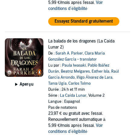
5,99 €/mois après l'essai.
Voir
conditions d'éligibilité
Essayez Standard gratuitement
La balada de los dragones (La Caída
Lunar 2)
De :
Sarah A. Parker
,
Clara María
González García - translator
Lu par :
Paula Iwasaki
,
Pablo Ibáñez
Durán
,
Beatriz Melgares
,
Esther Isla
,
Raúl
García Arrondo
,
Iñigo Álvarez de Lara
,
Tania Ugía
,
Carlos Tolmo
Aperçu
Durée : 24 h et 11 min
Série :
La Caída Lunar
, Volume 2
Langue : Espagnol
Pas de notations
23,97 €
ou gratuit avec l'essai.
Renouvellement automatique à
5,99 €/mois après l'essai.
Voir
conditions d'éligibilité