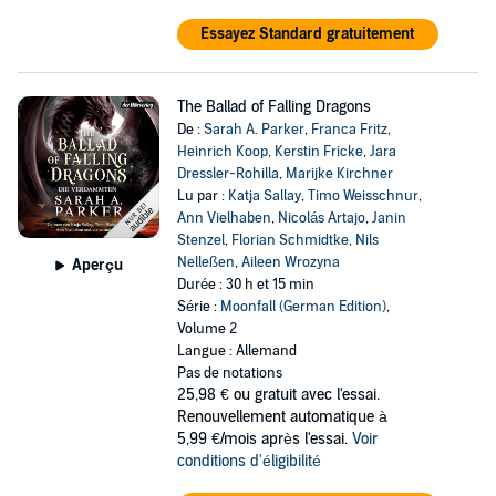
Essayez Standard gratuitement
The Ballad of Falling Dragons
De :
Sarah A. Parker
,
Franca Fritz
,
Heinrich Koop
,
Kerstin Fricke
,
Jara
Dressler-Rohilla
,
Marijke Kirchner
Lu par :
Katja Sallay
,
Timo Weisschnur
,
Ann Vielhaben
,
Nicolás Artajo
,
Janin
Stenzel
,
Florian Schmidtke
,
Nils
Nelleßen
,
Aileen Wrozyna
Aperçu
Durée : 30 h et 15 min
Série :
Moonfall (German Edition)
,
Volume 2
Langue : Allemand
Pas de notations
25,98 €
ou gratuit avec l'essai.
Renouvellement automatique à
5,99 €/mois après l'essai.
Voir
conditions d'éligibilité