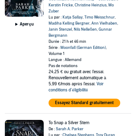
Kerstin Fricke
,
Christine Heinzius
,
Mo
Zuber
Lu par :
Katja Sallay
,
Timo Weisschnur
,
Madiha Kelling Bergner
,
Ann Vielhaben
,
Aperçu
Janin Stenzel
,
Nils Nelleßen
,
Gunnar
Bergmann
Durée : 21 h et 46 min
Série :
Moonfall (German Edition)
,
Volume 1
Langue : Allemand
Pas de notations
24,25 €
ou gratuit avec l'essai.
Renouvellement automatique à
5,99 €/mois après l'essai.
Voir
conditions d'éligibilité
Essayez Standard gratuitement
To Snap a Silver Stem
De :
Sarah A. Parker
Lu par :
Chelsea Stephens
,
Troy Duran