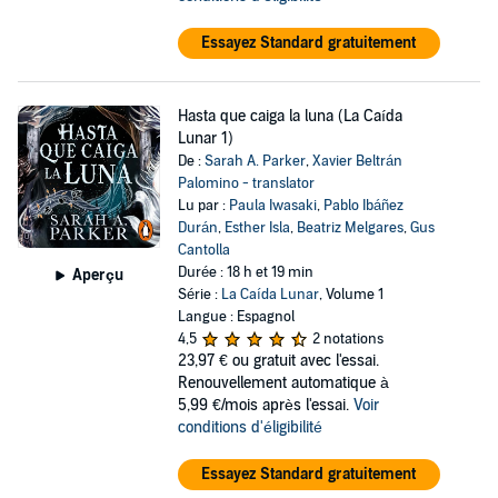
Essayez Standard gratuitement
Hasta que caiga la luna (La Caída
Lunar 1)
De :
Sarah A. Parker
,
Xavier Beltrán
Palomino - translator
Lu par :
Paula Iwasaki
,
Pablo Ibáñez
Durán
,
Esther Isla
,
Beatriz Melgares
,
Gus
Cantolla
Durée : 18 h et 19 min
Aperçu
Série :
La Caída Lunar
, Volume 1
Langue : Espagnol
4,5
2 notations
23,97 €
ou gratuit avec l'essai.
Renouvellement automatique à
5,99 €/mois après l'essai.
Voir
conditions d'éligibilité
Essayez Standard gratuitement