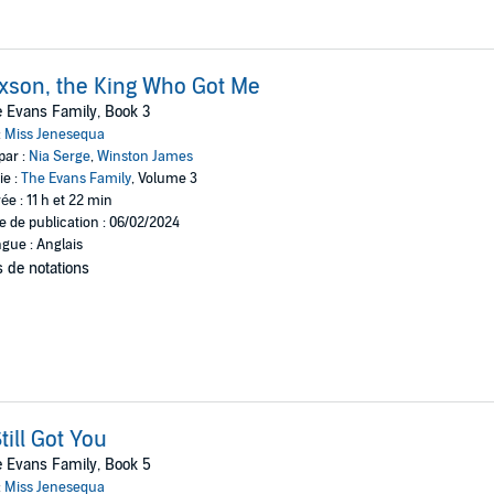
xson, the King Who Got Me
 Evans Family, Book 3
:
Miss Jenesequa
par :
Nia Serge
,
Winston James
ie :
The Evans Family
, Volume 3
ée : 11 h et 22 min
e de publication : 06/02/2024
gue : Anglais
 de notations
Still Got You
 Evans Family, Book 5
:
Miss Jenesequa