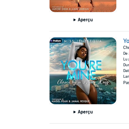
Aperçu
Yo
Ch
De 
Lu 
Dur
Dat
Lan
Pas
Aperçu