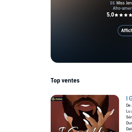
Affic
Top ventes
I 
De 
Lu 
Sér
Dur
Dat