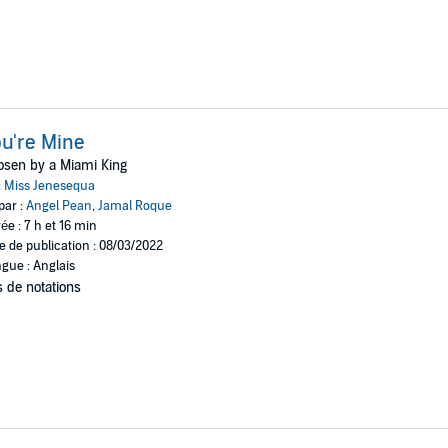
u're Mine
osen by a Miami King
:
Miss Jenesequa
par :
Angel Pean
,
Jamal Roque
ée : 7 h et 16 min
e de publication : 08/03/2022
gue : Anglais
 de notations