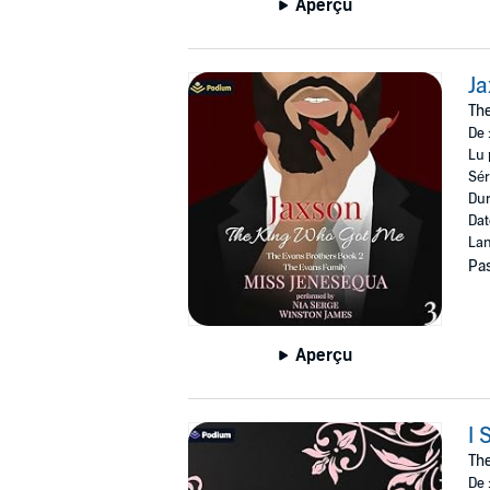
Aperçu
Ja
The
De 
Lu 
Sér
Dur
Dat
Lan
Pas
Aperçu
I 
The
De 