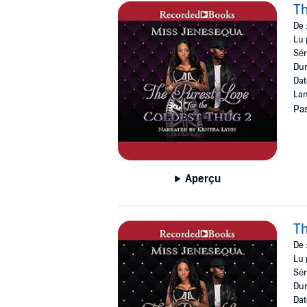
Th
De 
Lu 
Sér
Dur
Dat
Lan
Pas
Aperçu
Th
De 
Lu 
Sér
Dur
Dat