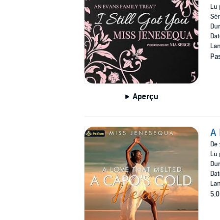
Lu 
Sér
Dur
Dat
Lan
Pas
Aperçu
A 
De 
Lu 
Dur
Dat
Lan
5,0