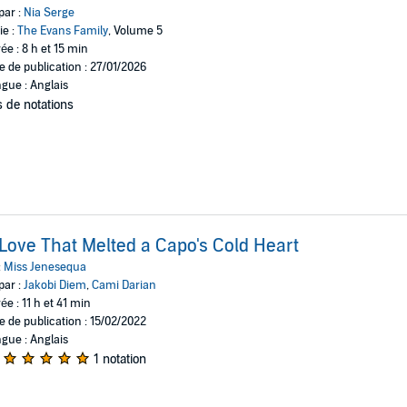
par :
Nia Serge
ie :
The Evans Family
, Volume 5
ée : 8 h et 15 min
e de publication : 27/01/2026
gue : Anglais
 de notations
Love That Melted a Capo's Cold Heart
:
Miss Jenesequa
par :
Jakobi Diem
,
Cami Darian
ée : 11 h et 41 min
e de publication : 15/02/2022
gue : Anglais
1 notation