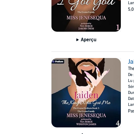
Lan
5,0
Aperçu
Ja
The
De 
Lu 
Sér
Dur
Dat
Lan
Pas