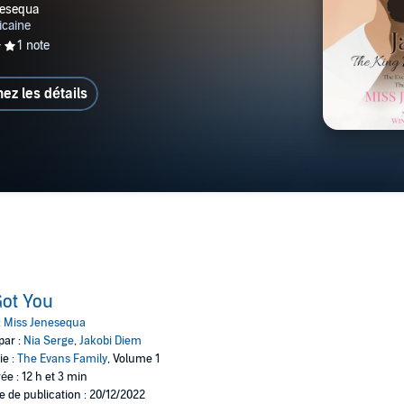
hez les détails
Got You
:
Miss Jenesequa
par :
Nia Serge
,
Jakobi Diem
ie :
The Evans Family
, Volume 1
ée : 12 h et 3 min
e de publication : 20/12/2022