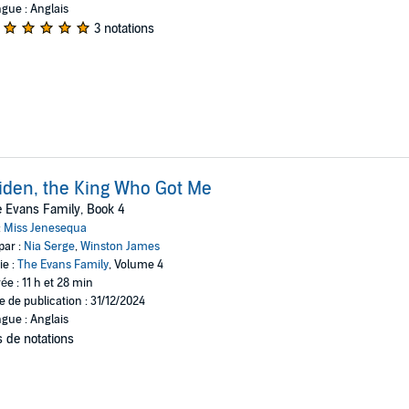
gue : Anglais
3 notations
iden, the King Who Got Me
 Evans Family, Book 4
:
Miss Jenesequa
par :
Nia Serge
,
Winston James
ie :
The Evans Family
, Volume 4
ée : 11 h et 28 min
e de publication : 31/12/2024
gue : Anglais
 de notations