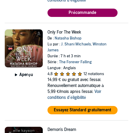
conditions d'éligibilité
Précommande
Only For The Week
De :
Natasha Bishop
Lu par :
J. Shani Michaels
,
Winston
James
Durée : 7 h et 3 min
Série :
The Forever Falling
Langue : Anglais
4,8
12 notations
Aperçu
14,99 €
ou gratuit avec l'essai.
Renouvellement automatique à
5,99 €/mois après l'essai.
Voir
conditions d'éligibilité
Essayez Standard gratuitement
Demon's Dream