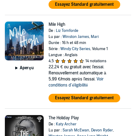
Essayez Standard gratuitement
Mile High
De :
Liz Tomforde
Lu par :
Winston James
,
Mari
Durée : 16 h et 48 min
Série :
Windy City Series
, Volume 1
Langue : Anglais
4,5
14 notations
22,24 €
ou gratuit avec l'essai.
Aperçu
Renouvellement automatique à
5,99 €/mois après l'essai.
Voir
conditions d'éligibilité
Essayez Standard gratuitement
The Holiday Play
De :
Katy Archer
Lu par :
Sarah McEwan
,
Devon Ryder
,