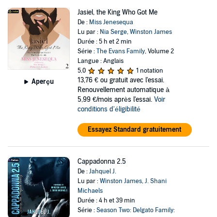
Jasiel, the King Who Got Me
De :
Miss Jenesequa
Lu par :
Nia Serge
,
Winston James
Durée : 5 h et 2 min
Série :
The Evans Family
, Volume 2
Langue : Anglais
5,0
1 notation
13,76 €
ou gratuit avec l'essai.
Aperçu
Renouvellement automatique à
5,99 €/mois après l'essai.
Voir
conditions d'éligibilité
Essayez Standard gratuitement
Cappadonna 2.5
De :
Jahquel J.
Lu par :
Winston James
,
J. Shani
Michaels
Durée : 4 h et 39 min
Série :
Season Two: Delgato Family: