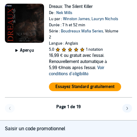
Dreaux: The Silent Killer
De :
Nek Mills
Lu par :
Winston James
,
Lauryn Nichols
Durée : 7 h et 52 min
Série :
Boudreaux Mafia Series
, Volume
2
Langue : Anglais
5,0
1 notation
Aperçu
16,99 €
ou gratuit avec l'essai.
Renouvellement automatique à
5,99 €/mois après l'essai.
Voir
conditions d'éligibilité
Essayez Standard gratuitement
Page 1 de 19
Page précédente
Page 
Saisir un code promotionnel