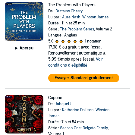
The Problem with Players
De :
Brittainy Cherry
Lu par :
Aure Nash
,
Winston James
Durée : 11 h et 25 min
Série :
The Problem Series
, Volume 2
Langue : Anglais
5,0
1 notation
17,98 €
ou gratuit avec l'essai.
Aperçu
Renouvellement automatique à
5,99 €/mois après l'essai.
Voir
conditions d'éligibilité
Essayez Standard gratuitement
Capone
De :
Jahquel J.
Lu par :
Katherine Dollison
,
Winston
James
Durée : 7 h et 54 min
Série :
Season One: Delgato Family
,
Volume 1