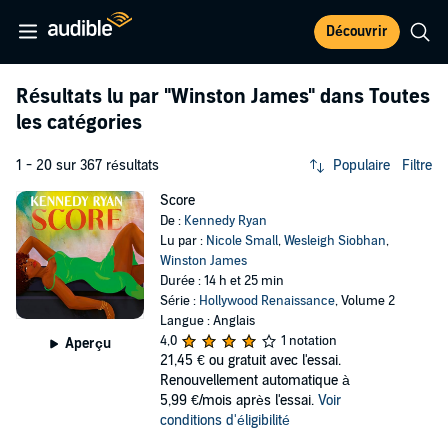
Découvrir
Résultats lu par
"Winston James"
dans Toutes
les catégories
1 - 20 sur 367 résultats
Populaire
Filtre
Score
De :
Kennedy Ryan
Lu par :
Nicole Small
,
Wesleigh Siobhan
,
Winston James
Durée : 14 h et 25 min
Série :
Hollywood Renaissance
, Volume 2
Langue : Anglais
4,0
1 notation
Aperçu
21,45 €
ou gratuit avec l'essai.
Renouvellement automatique à
5,99 €/mois après l'essai.
Voir
conditions d'éligibilité