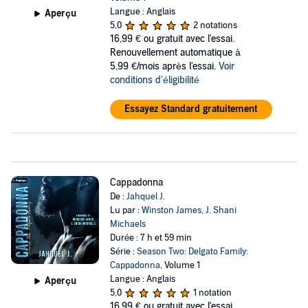
Langue : Anglais
Aperçu
5,0
2 notations
16,99 €
ou gratuit avec l'essai.
Renouvellement automatique à
5,99 €/mois après l'essai.
Voir
conditions d'éligibilité
Essayez Standard gratuitement
Cappadonna
De :
Jahquel J.
Lu par :
Winston James
,
J. Shani
Michaels
Durée : 7 h et 59 min
Série :
Season Two: Delgato Family:
Cappadonna
, Volume 1
Langue : Anglais
Aperçu
5,0
1 notation
16,99 €
ou gratuit avec l'essai.