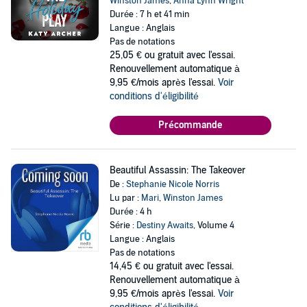
Winston James
,
Anna Lynn Wright
Durée : 7 h et 41 min
Langue : Anglais
Pas de notations
25,05 €
ou gratuit avec l'essai.
Renouvellement automatique à
9,95 €/mois après l'essai.
Voir
conditions d'éligibilité
Précommande
Beautiful Assassin: The Takeover
De :
Stephanie Nicole Norris
Lu par :
Mari
,
Winston James
Durée : 4 h
Série :
Destiny Awaits
, Volume 4
Langue : Anglais
Pas de notations
14,45 €
ou gratuit avec l'essai.
Renouvellement automatique à
9,95 €/mois après l'essai.
Voir