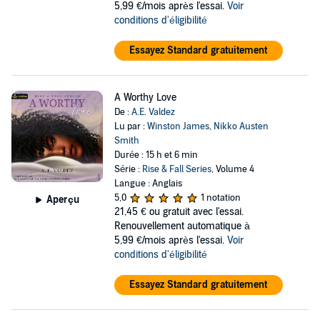
5,99 €/mois après l'essai.
Voir
conditions d'éligibilité
Essayez Standard gratuitement
A Worthy Love
De :
A.E. Valdez
Lu par :
Winston James
,
Nikko Austen
Smith
Durée : 15 h et 6 min
Série :
Rise & Fall Series
, Volume 4
Langue : Anglais
5,0
1 notation
Aperçu
21,45 €
ou gratuit avec l'essai.
Renouvellement automatique à
5,99 €/mois après l'essai.
Voir
conditions d'éligibilité
Essayez Standard gratuitement