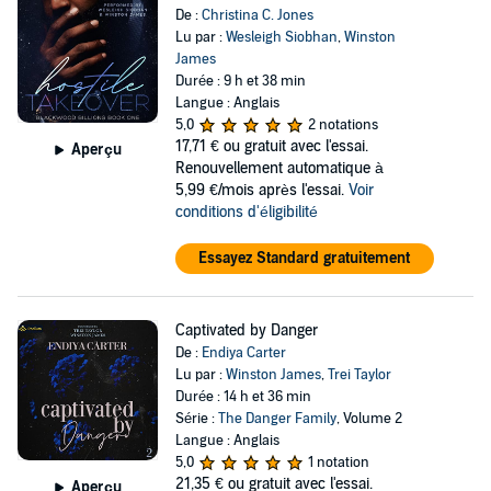
De :
Christina C. Jones
Lu par :
Wesleigh Siobhan
,
Winston
James
Durée : 9 h et 38 min
Langue : Anglais
5,0
2 notations
17,71 €
ou gratuit avec l'essai.
Aperçu
Renouvellement automatique à
5,99 €/mois après l'essai.
Voir
conditions d'éligibilité
Essayez Standard gratuitement
Captivated by Danger
De :
Endiya Carter
Lu par :
Winston James
,
Trei Taylor
Durée : 14 h et 36 min
Série :
The Danger Family
, Volume 2
Langue : Anglais
5,0
1 notation
21,35 €
ou gratuit avec l'essai.
Aperçu