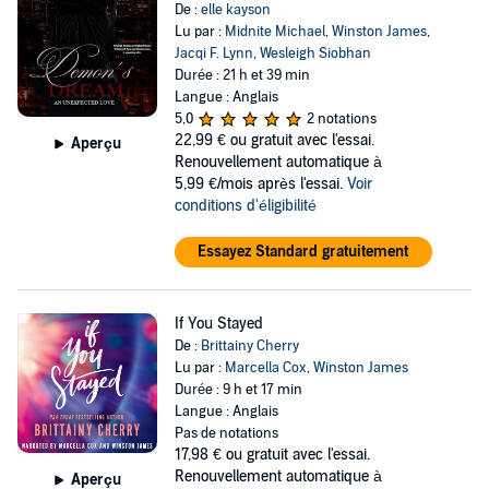
De :
elle kayson
Lu par :
Midnite Michael
,
Winston James
,
Jacqi F. Lynn
,
Wesleigh Siobhan
Durée : 21 h et 39 min
Langue : Anglais
5,0
2 notations
22,99 €
ou gratuit avec l'essai.
Aperçu
Renouvellement automatique à
5,99 €/mois après l'essai.
Voir
conditions d'éligibilité
Essayez Standard gratuitement
If You Stayed
De :
Brittainy Cherry
Lu par :
Marcella Cox
,
Winston James
Durée : 9 h et 17 min
Langue : Anglais
Pas de notations
17,98 €
ou gratuit avec l'essai.
Renouvellement automatique à
Aperçu