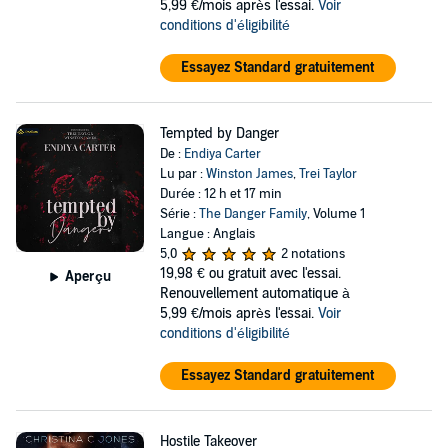
5,99 €/mois après l'essai.
Voir
conditions d'éligibilité
Essayez Standard gratuitement
Tempted by Danger
De :
Endiya Carter
Lu par :
Winston James
,
Trei Taylor
Durée : 12 h et 17 min
Série :
The Danger Family
, Volume 1
Langue : Anglais
5,0
2 notations
19,98 €
ou gratuit avec l'essai.
Aperçu
Renouvellement automatique à
5,99 €/mois après l'essai.
Voir
conditions d'éligibilité
Essayez Standard gratuitement
Hostile Takeover