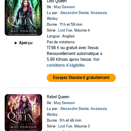
Lost Queen
De :
May Dawson
Lu par :
Alexandre Steele
,
Anastasia
Watley
Durée : 11 h et 59 min
Série :
Lost Fae
, Volume 4
Langue : Anglais
Pas de notations
Aperçu
17,98 €
ou gratuit avec l'essai.
Renouvellement automatique à
5,99 €/mois après l'essai.
Voir
conditions d'éligibilité
Essayez Standard gratuitement
Rebel Queen
De :
May Dawson
Lu par :
Alexandre Steele
,
Anastasia
Watley
Durée : 9 h et 46 min
Série :
Lost Fae
, Volume 3