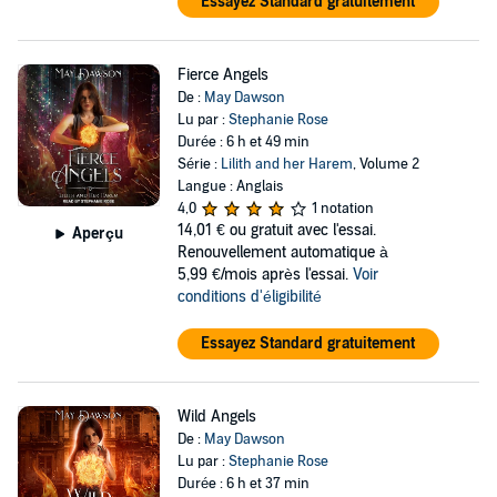
Essayez Standard gratuitement
Fierce Angels
De :
May Dawson
Lu par :
Stephanie Rose
Durée : 6 h et 49 min
Série :
Lilith and her Harem
, Volume 2
Langue : Anglais
4,0
1 notation
14,01 €
ou gratuit avec l'essai.
Aperçu
Renouvellement automatique à
5,99 €/mois après l'essai.
Voir
conditions d'éligibilité
Essayez Standard gratuitement
Wild Angels
De :
May Dawson
Lu par :
Stephanie Rose
Durée : 6 h et 37 min