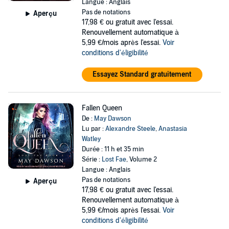
Langue : Anglais
Pas de notations
Aperçu
17,98 €
ou gratuit avec l'essai.
Renouvellement automatique à
5,99 €/mois après l'essai.
Voir
conditions d'éligibilité
Essayez Standard gratuitement
Fallen Queen
De :
May Dawson
Lu par :
Alexandre Steele
,
Anastasia
Watley
Durée : 11 h et 35 min
Série :
Lost Fae
, Volume 2
Langue : Anglais
Pas de notations
Aperçu
17,98 €
ou gratuit avec l'essai.
Renouvellement automatique à
5,99 €/mois après l'essai.
Voir
conditions d'éligibilité