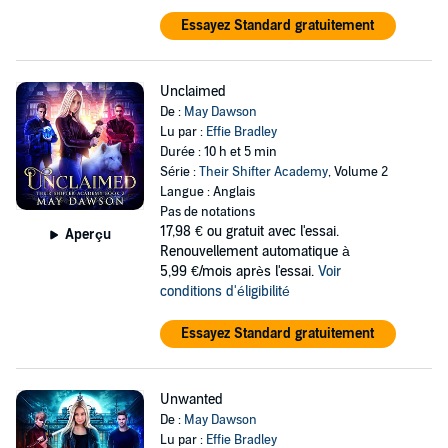
Essayez Standard gratuitement
Unclaimed
De :
May Dawson
Lu par :
Effie Bradley
Durée : 10 h et 5 min
Série :
Their Shifter Academy
, Volume 2
Langue : Anglais
Pas de notations
17,98 €
ou gratuit avec l'essai.
Aperçu
Renouvellement automatique à
5,99 €/mois après l'essai.
Voir
conditions d'éligibilité
Essayez Standard gratuitement
Unwanted
De :
May Dawson
Lu par :
Effie Bradley