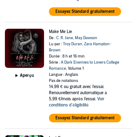
Essayez Standard gratuitement
Make Me Lie
De :
C. R. Jane
,
May Dawson
Lu par :
Troy Duran
,
Zara Hampton-
Brown
Durée : 8 h et 16 min
Série :
A Dark Enemies to Lovers College
Romance
, Volume 1
Langue : Anglais
Aperçu
Pas de notations
14,99 €
ou gratuit avec l'essai.
Renouvellement automatique à
5,99 €/mois après l'essai.
Voir
conditions d'éligibilité
Essayez Standard gratuitement