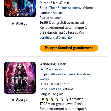
Durée : 8 h et 47 min
Série :
Their Shifter Academy
, Volume 1
Langue : Anglais
Pas de notations
14,99 €
ou gratuit avec l'essai.
Aperçu
Renouvellement automatique à
5,99 €/mois après l'essai.
Voir
conditions d'éligibilité
Essayez Standard gratuitement
Wandering Queen
De :
May Dawson
Lu par :
Alexandre Steele
,
Anastasia
Watley
Durée : 11 h et 17 min
Série :
Lost Fae
, Volume 1
Langue : Anglais
2,0
1 notation
Aperçu
17,98 €
ou gratuit avec l'essai.
Renouvellement automatique à