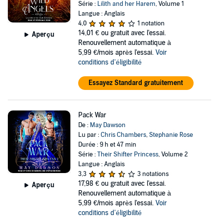
Série :
Lilith and her Harem
, Volume 1
Langue : Anglais
4,0
1 notation
14,01 €
ou gratuit avec l'essai.
Aperçu
Renouvellement automatique à
5,99 €/mois après l'essai.
Voir
conditions d'éligibilité
Essayez Standard gratuitement
Pack War
De :
May Dawson
Lu par :
Chris Chambers
,
Stephanie Rose
Durée : 9 h et 47 min
Série :
Their Shifter Princess
, Volume 2
Langue : Anglais
3,3
3 notations
17,98 €
ou gratuit avec l'essai.
Aperçu
Renouvellement automatique à
5,99 €/mois après l'essai.
Voir
conditions d'éligibilité