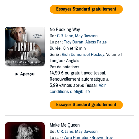
Essayez Standard gratuitement
No Pucking Way
De :
C.R. Jane
,
May Dawson
Lu par :
Troy Duran
,
Alexis Paige
Durée : 8 h et 12 min
Série :
Rich Demons of Hockey
, Volume 1
Langue : Anglais
Pas de notations
14,99 €
ou gratuit avec l'essai.
Aperçu
Renouvellement automatique à
5,99 €/mois après l'essai.
Voir
conditions d'éligibilité
Essayez Standard gratuitement
Make Me Queen
De :
C.R. Jane
,
May Dawson
Lu par :
Zara Hampton-Brown
,
Troy