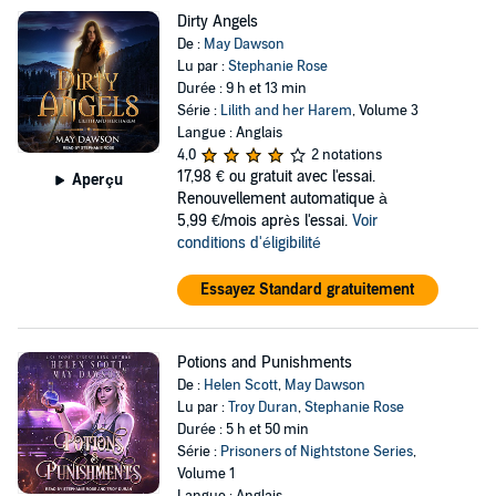
Dirty Angels
De :
May Dawson
Lu par :
Stephanie Rose
Durée : 9 h et 13 min
Série :
Lilith and her Harem
, Volume 3
Langue : Anglais
4,0
2 notations
17,98 €
ou gratuit avec l'essai.
Aperçu
Renouvellement automatique à
5,99 €/mois après l'essai.
Voir
conditions d'éligibilité
Essayez Standard gratuitement
Potions and Punishments
De :
Helen Scott
,
May Dawson
Lu par :
Troy Duran
,
Stephanie Rose
Durée : 5 h et 50 min
Série :
Prisoners of Nightstone Series
,
Volume 1