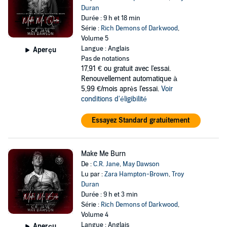
Duran
Durée : 9 h et 18 min
Série :
Rich Demons of Darkwood
,
Volume 5
Langue : Anglais
Aperçu
Pas de notations
17,91 €
ou gratuit avec l'essai.
Renouvellement automatique à
5,99 €/mois après l'essai.
Voir
conditions d'éligibilité
Essayez Standard gratuitement
Make Me Burn
De :
C.R. Jane
,
May Dawson
Lu par :
Zara Hampton-Brown
,
Troy
Duran
Durée : 9 h et 3 min
Série :
Rich Demons of Darkwood
,
Volume 4
Langue : Anglais
Aperçu