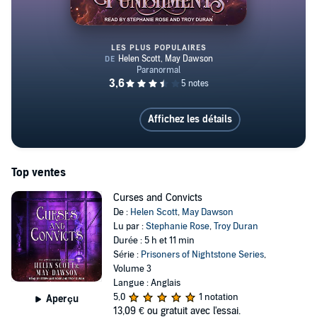
LES PLUS POPULAIRES
Potions and Punishments
Affichez les détails
Top ventes
Curses and Convicts
De :
Helen Scott
,
May Dawson
Lu par :
Stephanie Rose
,
Troy Duran
Durée : 5 h et 11 min
Série :
Prisoners of Nightstone Series
,
Volume 3
Langue : Anglais
5,0
1 notation
Aperçu
13,09 €
ou gratuit avec l'essai.