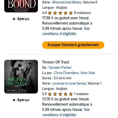
Série :
Mismatched Mates
, Volume 6
Langue : Anglais
4,9
9 notations
17,98 €
ou gratuit avec l'essai.
Aperçu
Renouvellement automatique à
5,99 €/mois après l'essai.
Voir
conditions d'éligibilité
Essayez Standard gratuitement
Thrown Off Track
De :
Tamsen Parker
Lu par :
Chris Chambers
,
John Solo
Durée : 5 h et 4 min
Série :
License to Love Series
, Volume 1
Langue : Anglais
5,0
1 notation
13,76 €
ou gratuit avec l'essai.
Aperçu
Renouvellement automatique à
5,99 €/mois après l'essai.
Voir
conditions d'éligibilité