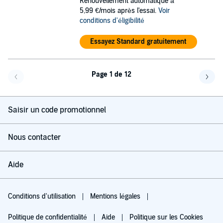
Renouvellement automatique à
5,99 €/mois après l'essai.
Voir
conditions d'éligibilité
Essayez Standard gratuitement
Page 1 de 12
Page précédente
Page 
Saisir un code promotionnel
Nous contacter
Aide
Conditions d'utilisation
Mentions légales
Politique de confidentialité
Aide
Politique sur les Cookies