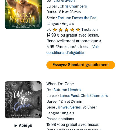
De :
Eliot Grayson
Lu par :
Chris Chambers
Durée : 8 h et 26 min
Série :
Fortune Favors the Fae
Langue : Anglais
5,0
1 notation
14,99 €
ou gratuit avec l'essai.
Renouvellement automatique à
5,99 €/mois après l'essai.
Voir
conditions d'éligibilité
Essayez Standard gratuitement
When I'm Gone
De :
Autumn Hendrix
Lu par :
Lance West
,
Chris Chambers
Durée : 12 h et 24 min
Série :
Unwell Series
, Volume 1
Langue : Anglais
Pas de notations
19,98 €
ou gratuit avec l'essai.
Aperçu