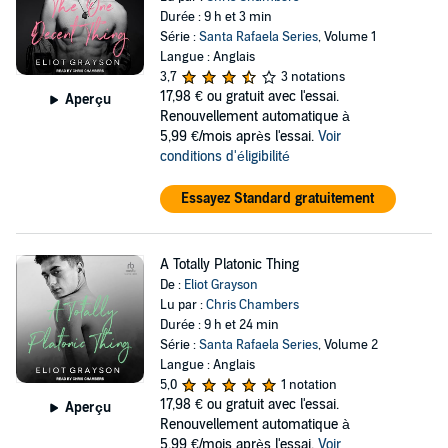
Durée : 9 h et 3 min
Série :
Santa Rafaela Series
, Volume 1
Langue : Anglais
3,7
3 notations
17,98 €
ou gratuit avec l'essai.
Aperçu
Renouvellement automatique à
5,99 €/mois après l'essai.
Voir
conditions d'éligibilité
Essayez Standard gratuitement
A Totally Platonic Thing
De :
Eliot Grayson
Lu par :
Chris Chambers
Durée : 9 h et 24 min
Série :
Santa Rafaela Series
, Volume 2
Langue : Anglais
5,0
1 notation
17,98 €
ou gratuit avec l'essai.
Aperçu
Renouvellement automatique à
5,99 €/mois après l'essai.
Voir