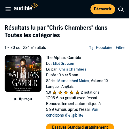
Découvrir
Résultats lu par
"Chris Chambers"
dans
Toutes les catégories
1 - 20 sur 234 résultats
Populaire
Filtre
The Alpha's Gamble
De :
Eliot Grayson
Lu par :
Chris Chambers
Durée : 9 h et 5 min
Série :
Mismatched Mates
, Volume 10
Langue : Anglais
5,0
2 notations
17,98 €
ou gratuit avec l'essai.
Aperçu
Renouvellement automatique à
5,99 €/mois après l'essai.
Voir
conditions d'éligibilité
Essayez Standard gratuitement