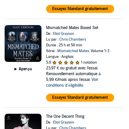
Essayez Standard gratuitement
Mismatched Mates Boxed Set
De :
Eliot Grayson
Lu par :
Chris Chambers
Durée : 25 h et 50 min
Série :
Mismatched Mates
, Volume 1-3
Langue : Anglais
5,0
1 notation
23,97 €
ou gratuit avec l'essai.
Aperçu
Renouvellement automatique à
5,99 €/mois après l'essai.
Voir
conditions d'éligibilité
Essayez Standard gratuitement
The One Decent Thing
De :
Eliot Grayson
Lu par :
Chris Chambers