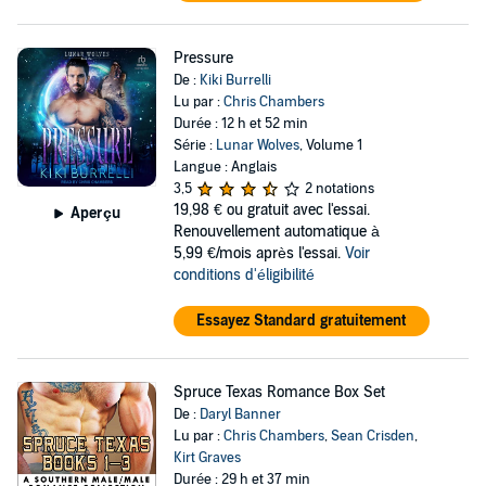
Pressure
De :
Kiki Burrelli
Lu par :
Chris Chambers
Durée : 12 h et 52 min
Série :
Lunar Wolves
, Volume 1
Langue : Anglais
3,5
2 notations
19,98 €
ou gratuit avec l'essai.
Aperçu
Renouvellement automatique à
5,99 €/mois après l'essai.
Voir
conditions d'éligibilité
Essayez Standard gratuitement
Spruce Texas Romance Box Set
De :
Daryl Banner
Lu par :
Chris Chambers
,
Sean Crisden
,
Kirt Graves
Durée : 29 h et 37 min