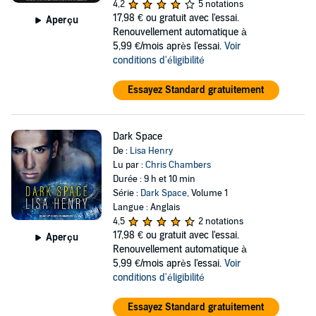
4,2
5 notations
17,98 €
ou gratuit avec l'essai.
Aperçu
Renouvellement automatique à
5,99 €/mois après l'essai.
Voir
conditions d'éligibilité
Essayez Standard gratuitement
Dark Space
De :
Lisa Henry
Lu par :
Chris Chambers
Durée : 9 h et 10 min
Série :
Dark Space
, Volume 1
Langue : Anglais
4,5
2 notations
17,98 €
ou gratuit avec l'essai.
Aperçu
Renouvellement automatique à
5,99 €/mois après l'essai.
Voir
conditions d'éligibilité
Essayez Standard gratuitement