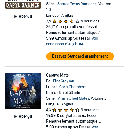
Série :
Spruce Texas Romance
, Volume
1-3
Langue : Anglais
Aperçu
3,5
4 notations
26,17 €
ou gratuit avec l'essai.
Renouvellement automatique à
5,99 €/mois après l'essai.
Voir
conditions d'éligibilité
Essayez Standard gratuitement
Captive Mate
De :
Eliot Grayson
Lu par :
Chris Chambers
Durée : 8 h et 53 min
Série :
Mismatched Mates
, Volume 2
Langue : Anglais
4,3
6 notations
14,99 €
ou gratuit avec l'essai.
Aperçu
Renouvellement automatique à
5,99 €/mois après l'essai.
Voir