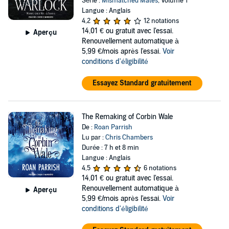
Série :
Mismatched Mates
, Volume 1
Langue : Anglais
4,2
12 notations
14,01 €
ou gratuit avec l'essai.
Aperçu
Renouvellement automatique à
5,99 €/mois après l'essai.
Voir
conditions d'éligibilité
Essayez Standard gratuitement
The Remaking of Corbin Wale
De :
Roan Parrish
Lu par :
Chris Chambers
Durée : 7 h et 8 min
Langue : Anglais
4,5
6 notations
14,01 €
ou gratuit avec l'essai.
Renouvellement automatique à
Aperçu
5,99 €/mois après l'essai.
Voir
conditions d'éligibilité