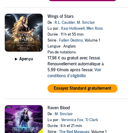
Wings of Stars
De :
R.L. Caulder
,
M. Sinclair
Lu par :
Kasi Hollowell
,
Wen Ross
Durée : 11 h et 55 min
Série :
Fallen Destiny
, Volume 1
Langue : Anglais
Pas de notations
17,98 €
ou gratuit avec l'essai.
Aperçu
Renouvellement automatique à
5,99 €/mois après l'essai.
Voir
conditions d'éligibilité
Essayez Standard gratuitement
Raven Blood
De :
M. Sinclair
Lu par :
Veronica Fox
,
TJ Clark
Durée : 6 h et 21 min
Série :
The Red Masques
, Volume 1