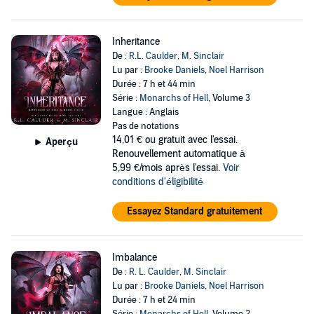
Inheritance
De :
R.L. Caulder
,
M. Sinclair
Lu par :
Brooke Daniels
,
Noel Harrison
Durée : 7 h et 44 min
Série :
Monarchs of Hell
, Volume 3
Langue : Anglais
Pas de notations
14,01 €
ou gratuit avec l'essai.
Aperçu
Renouvellement automatique à
5,99 €/mois après l'essai.
Voir
conditions d'éligibilité
Essayez Standard gratuitement
Imbalance
De :
R. L. Caulder
,
M. Sinclair
Lu par :
Brooke Daniels
,
Noel Harrison
Durée : 7 h et 24 min