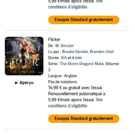
5,99 €/mois après l'essai.
Voir
conditions d'éligibilité
Essayez Standard gratuitement
Flicker
De :
M. Sinclair
Lu par :
Brooke Daniels
,
Brandon Utah
Durée : 6 h et 4 min
Série :
The Storm Dragons' Mate
, Volume
2
Langue : Anglais
Pas de notations
Aperçu
14,99 €
ou gratuit avec l'essai.
Renouvellement automatique à
5,99 €/mois après l'essai.
Voir
conditions d'éligibilité
Essayez Standard gratuitement