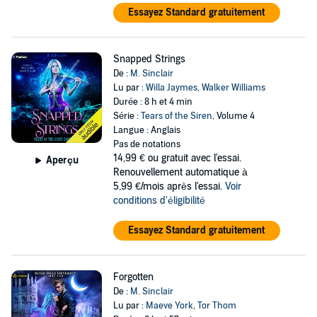
Essayez Standard gratuitement
Snapped Strings
De :
M. Sinclair
Lu par :
Willa Jaymes
,
Walker Williams
Durée : 8 h et 4 min
Série :
Tears of the Siren
, Volume 4
Langue : Anglais
Pas de notations
14,99 €
ou gratuit avec l'essai.
Aperçu
Renouvellement automatique à
5,99 €/mois après l'essai.
Voir
conditions d'éligibilité
Essayez Standard gratuitement
Forgotten
De :
M. Sinclair
Lu par :
Maeve York
,
Tor Thom