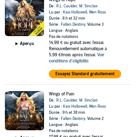
De :
R.L. Caulder
,
M. Sinclair
Lu par :
Kasi Hollowell
,
Wen Ross
Durée : 8 h et 32 min
Série :
Fallen Destiny
, Volume 3
Langue : Anglais
Pas de notations
14,99 €
ou gratuit avec l'essai.
Aperçu
Renouvellement automatique à
5,99 €/mois après l'essai.
Voir
conditions d'éligibilité
Essayez Standard gratuitement
Wings of Pain
De :
R.L. Caulder
,
M. Sinclair
Lu par :
Kasi Hollowell
,
Wen Ross
Durée : 9 h et 38 min
Série :
Fallen Destiny
, Volume 2
Langue : Anglais
Pas de notations
17,98 €
ou gratuit avec l'essai.