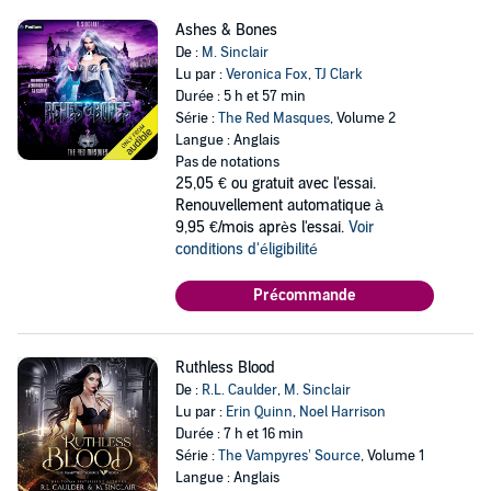
Ashes & Bones
De :
M. Sinclair
Lu par :
Veronica Fox
,
TJ Clark
Durée : 5 h et 57 min
Série :
The Red Masques
, Volume 2
Langue : Anglais
Pas de notations
25,05 €
ou gratuit avec l'essai.
Renouvellement automatique à
9,95 €/mois après l'essai.
Voir
conditions d'éligibilité
Précommande
Ruthless Blood
De :
R.L. Caulder
,
M. Sinclair
Lu par :
Erin Quinn
,
Noel Harrison
Durée : 7 h et 16 min
Série :
The Vampyres’ Source
, Volume 1
Langue : Anglais