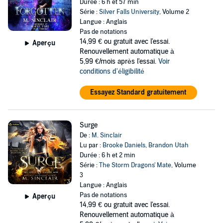
Durée : 6 h et 57 min
Série :
Silver Falls University
, Volume 2
Langue : Anglais
Pas de notations
14,99 €
ou gratuit avec l'essai.
Aperçu
Renouvellement automatique à
5,99 €/mois après l'essai.
Voir
conditions d'éligibilité
Essayez Standard gratuitement
Surge
De :
M. Sinclair
Lu par :
Brooke Daniels
,
Brandon Utah
Durée : 6 h et 2 min
Série :
The Storm Dragons' Mate
, Volume
3
Langue : Anglais
Pas de notations
Aperçu
14,99 €
ou gratuit avec l'essai.
Renouvellement automatique à