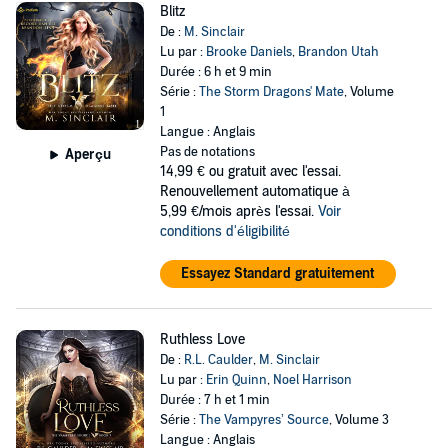
Blitz
De :
M. Sinclair
Lu par :
Brooke Daniels
,
Brandon Utah
Durée : 6 h et 9 min
Série :
The Storm Dragons' Mate
, Volume
1
Langue : Anglais
Pas de notations
Aperçu
14,99 €
ou gratuit avec l'essai.
Renouvellement automatique à
5,99 €/mois après l'essai.
Voir
conditions d'éligibilité
Essayez Standard gratuitement
Ruthless Love
De :
R.L. Caulder
,
M. Sinclair
Lu par :
Erin Quinn
,
Noel Harrison
Durée : 7 h et 1 min
Série :
The Vampyres’ Source
, Volume 3
Langue : Anglais