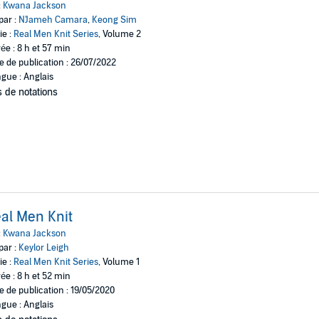
:
Kwana Jackson
par :
N'Jameh Camara
,
Keong Sim
ie :
Real Men Knit Series
, Volume 2
ée : 8 h et 57 min
e de publication : 26/07/2022
gue : Anglais
 de notations
al Men Knit
:
Kwana Jackson
par :
Keylor Leigh
ie :
Real Men Knit Series
, Volume 1
ée : 8 h et 52 min
e de publication : 19/05/2020
gue : Anglais