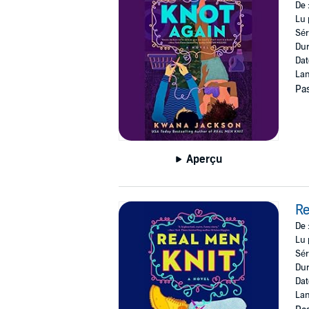
De 
Lu 
Sér
Dur
Dat
Lan
Pas
Aperçu
Re
De 
Lu 
Sér
Dur
Dat
Lan