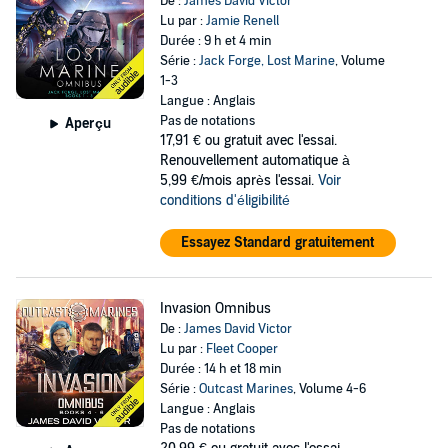
De :
James David Victor
Lu par :
Jamie Renell
Durée : 9 h et 4 min
Série :
Jack Forge, Lost Marine
, Volume
1-3
Langue : Anglais
Pas de notations
Aperçu
17,91 €
ou gratuit avec l'essai.
Renouvellement automatique à
5,99 €/mois après l'essai.
Voir
conditions d'éligibilité
Essayez Standard gratuitement
Invasion Omnibus
De :
James David Victor
Lu par :
Fleet Cooper
Durée : 14 h et 18 min
Série :
Outcast Marines
, Volume 4-6
Langue : Anglais
Pas de notations