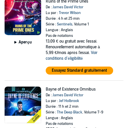
Ruins of the Prime Ones
De :
James David Victor
Lu par :
Trevor Wilson
Durée : 4 h et 25 min
Série :
Sentinels
, Volume 1
Langue : Anglais
Pas de notations
13,09 €
ou gratuit avec l'essai.
Aperçu
Renouvellement automatique à
5,99 €/mois après l'essai.
Voir
conditions d'éligibilité
Essayez Standard gratuitement
Bayne of Existence Omnibus
De :
James David Victor
Lu par :
Jef Holbrook
Durée : 11 h et 2 min
Série :
The Deep Black
, Volume 7-9
Langue : Anglais
Pas de notations