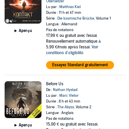
Übersetzer
Lu par :
Matthias Kiel
Durée : 11 h et 47 min
Série :
Die kosmische Brücke
, Volume 1
Langue : Allemand
Pas de notations
Aperçu
17,99 €
ou gratuit avec l'essai.
Renouvellement automatique à
5,99 €/mois après l'essai.
Voir
conditions d'éligibilité
Essayez Standard gratuitement
Before Us
De :
Nathan Hystad
Lu par :
Marc Vietor
Durée : 8 h et 43 min
Série :
The Abyss
, Volume 2
Langue : Anglais
Pas de notations
15,00 €
ou gratuit avec l'essai.
Aperçu