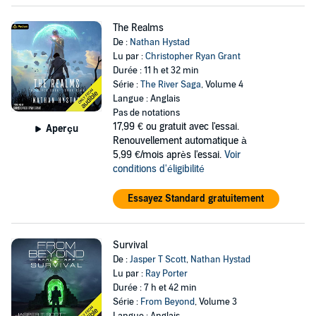
The Realms
De :
Nathan Hystad
Lu par :
Christopher Ryan Grant
Durée : 11 h et 32 min
Série :
The River Saga
, Volume 4
Langue : Anglais
Pas de notations
17,99 €
ou gratuit avec l'essai.
Aperçu
Renouvellement automatique à
5,99 €/mois après l'essai.
Voir
conditions d'éligibilité
Essayez Standard gratuitement
Survival
De :
Jasper T Scott
,
Nathan Hystad
Lu par :
Ray Porter
Durée : 7 h et 42 min
Série :
From Beyond
, Volume 3