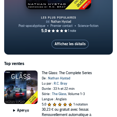
LES PLUS POPULAIRES
The Glass: The Complete Series
Affichez les détails
Top ventes
The Glass: The Complete Series
De :
Nathan Hystad
Lu par :
R.C. Bray
Durée : 33 h et 22 min
Série :
The Glass
, Volume 1-3
Langue : Anglais
5,0
1 notation
30,23 €
ou gratuit avec l'essai.
Aperçu
Renouvellement automatique à