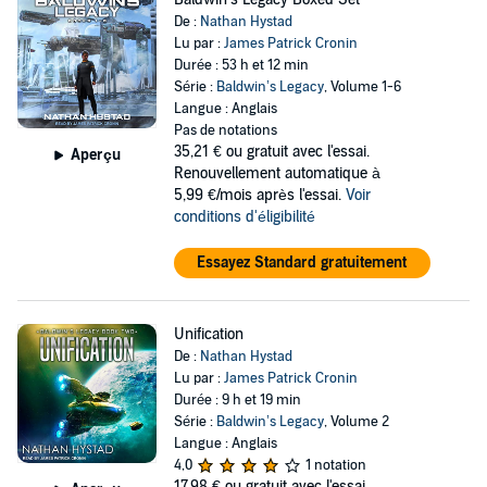
De :
Nathan Hystad
Lu par :
James Patrick Cronin
Durée : 53 h et 12 min
Série :
Baldwin’s Legacy
, Volume 1-6
Langue : Anglais
Pas de notations
35,21 €
ou gratuit avec l'essai.
Aperçu
Renouvellement automatique à
5,99 €/mois après l'essai.
Voir
conditions d'éligibilité
Essayez Standard gratuitement
Unification
De :
Nathan Hystad
Lu par :
James Patrick Cronin
Durée : 9 h et 19 min
Série :
Baldwin’s Legacy
, Volume 2
Langue : Anglais
4,0
1 notation
17,98 €
ou gratuit avec l'essai.