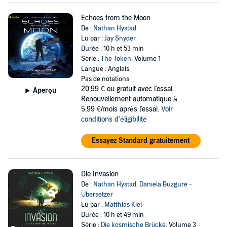
Echoes from the Moon
De :
Nathan Hystad
Lu par :
Jay Snyder
Durée : 10 h et 53 min
Série :
The Token
, Volume 1
Langue : Anglais
Pas de notations
20,99 €
ou gratuit avec l'essai.
Aperçu
Renouvellement automatique à
5,99 €/mois après l'essai.
Voir
conditions d'éligibilité
Essayez Standard gratuitement
Die Invasion
De :
Nathan Hystad
,
Daniela Buzgure -
Übersetzer
Lu par :
Matthias Kiel
Durée : 10 h et 49 min
Série :
Die kosmische Brücke
, Volume 3